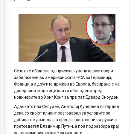
Се што е објавено од прислушкуваните разговори
забележани во американската НСА за Германија,
Франција и другите држави во Европа, базирано е на
доверливи податоци кои ги обелодени пред
новинарите во Хонг Конг за прв пат Едвард Сноуден.
Адвокатот на Сноуден, Анатолиј Кучерена потврдил
дека со својот клиент разговарал за условите за
добивање дозвола за престој поставени од рускиот
претседател Владимир Путин, а поа подразбира крај
за антиамериканските активности.