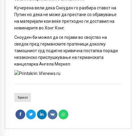
Кучерена вели дека Сноуден го разбира ставот на
Путин но дека не може да престане со објавување
на материјали кои веќе претходно ги доставил на
новинарите во Хонг Конг.
Сноуден би можел да се појави во својство на
сведок пред германските пратеници доколку
тамошниот суд подигне кривична постапка поради
незаконско прислушкување на германската
канцеларка Ангела Меркел.
Topvest