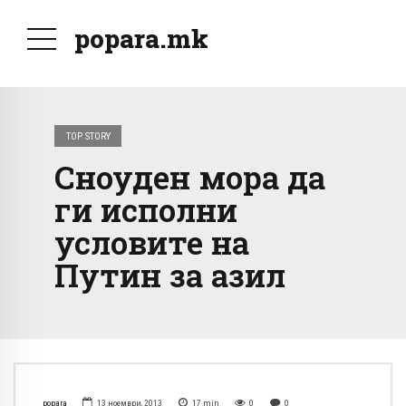
popara.mk
TOP STORY
Сноуден мора да
ги исполни
условите на
Путин за азил
popara
13 ноември, 2013
17
min
0
0