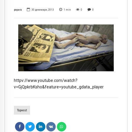
popara
30 декември, 2013
1
min
0
0
httpv://www.youtube.com/watch?
v=GjQpkrbKsho&feature=youtube_gdata_player
Topvest