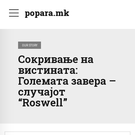
popara.mk
OUR STORY
Сокривање на
вистината:
Големата завера –
случајот
“Roswell”