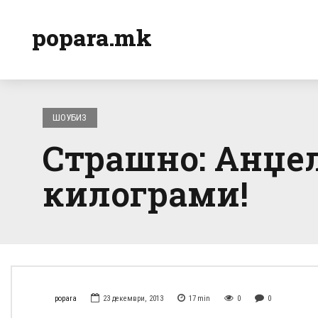
popara.mk
ШОУБИЗ
Страшно: Анџе
килограми!
popara
23 декември, 2013
17
min
0
0