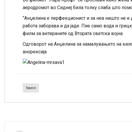
аеродромот во Сиднеј била толку слаба што помо
“Анџелина е перфекционист и за неа ништо не е 
работа заборава и да јаде. Пие само вода и гриц
филм за ветераните од Втората светска војна.
Одговорот на Анџелина за намалувањето на килог
анорексија.
Topvest