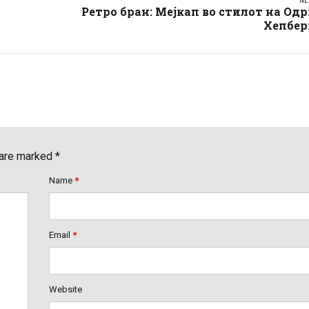
NE
Ретро бран: Мејкап во стилот на Од
Хепбер
 are marked *
Name
*
Email
*
Website