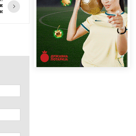
XT
ри
н