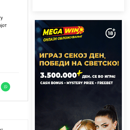
гу
јот