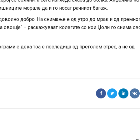
шниците морале да и го носат рачниот багаж.
доволно добро. На снимање е од утро до мрак и од премно
ка овошје“ – раскажуваат колегите со кои Џоли го снима сво
рами е дека тоа е последица од преголем стрес, а не од