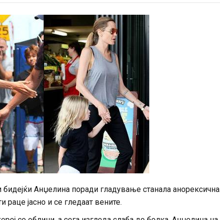
ни бидејќи Анџелина поради гладување станала анорексична
и раце јасно и се гледаат вените.
рој со облини, а сега изгледа слаба до болка. Анџелина на