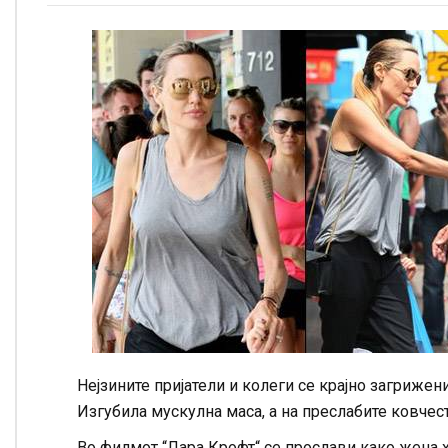
Нејзините пријатели и колеги се крајно загриже
Изгубила мускулна маса, а на преслабите ковчест
Во филмот “Лара Крофт“ се прослави како жена хе