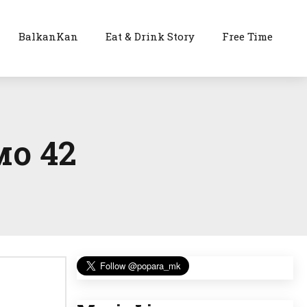
BalkanKan
Eat & Drink Story
Free Time
мо 42