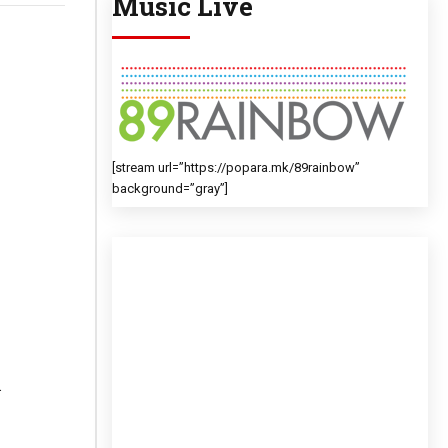
Music Live
[stream url=”https://popara.mk/89rainbow”
background=”gray”]
.