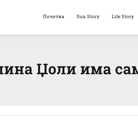
Почетна
Sun Story
Life Story
лина Џоли има са