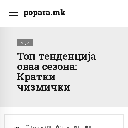
popara.mk
МОДА
Топ тенденција
оваа сезона:
Кратки
чизмички
popara
9 декември, 2013
22
min
0
0