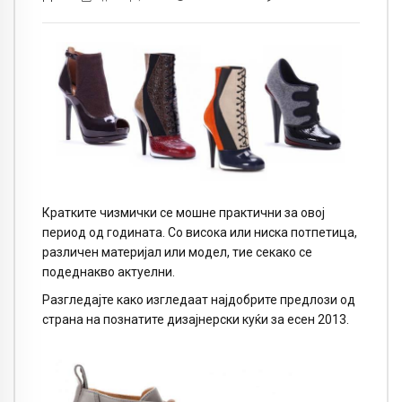
Кратките чизмички се мошне практични за овој
период од годината. Со висока или ниска потпетица,
различен материјал или модел, тие секако се
подеднакво актуелни.
Разгледајте како изгледаат најдобрите предлози од
страна на познатите дизајнерски куќи за есен 2013.