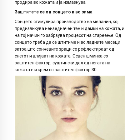
продира во кожата и ја измазнува.
Заштитете се од сонцето и во зима
Сонцето стимулира производство на меланин, кој
предизвикува неизедначен тен и дамки на кожата, и
на тој начин го забрзува процесот на стареење. Од
сонцето треба да се штитиме и во ладните месеци
затоа што сончевите зраци се рефлектираат од
снегот и влијаат на кожата. Освен шминка со
заштитен фактор, суштински дел од негата на
кожата е и крем со заштитен фактор 30.