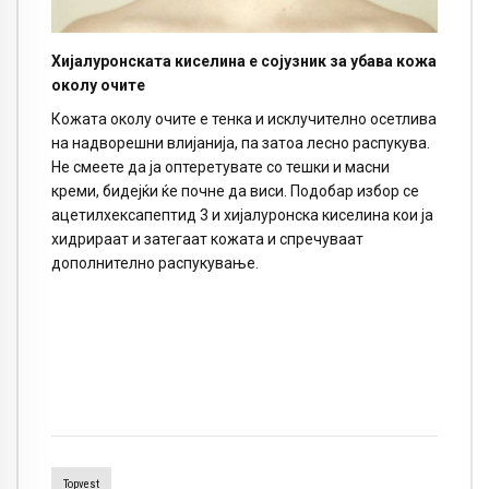
Хијалуронската киселина е сојузник за убава кожа
околу очите
Кожата околу очите е тенка и исклучително осетлива
на надворешни влијанија, па затоа лесно распукува.
Не смеете да ја оптеретувате со тешки и масни
креми, бидејќи ќе почне да виси. Подобар избор се
ацетилхексапептид 3 и хијалуронска киселина кои ја
хидрираат и затегаат кожата и спречуваат
дополнително распукување.
Topvest