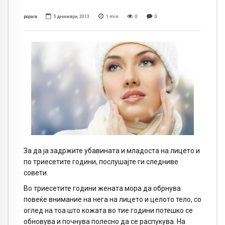
popara
5 декември, 2013
1
min
0
0
За да ја задржите убавината и младоста на лицето и
по триесетите години, послушајте ги следниве
совети.
Во триесетите години жената мора да обрнува
повеќе внимание на нега на лицето и целото тело, со
оглед на тоа што кожата во тие години потешко се
обновува и почнува полесно да се распукува. На