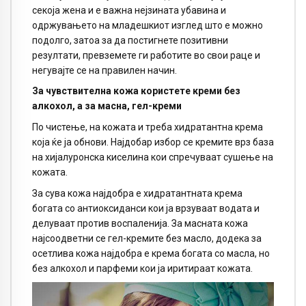
секоја жена и е важна нејзината убавина и
одржувањето на младешкиот изглед што е можно
подолго, затоа за да постигнете позитивни
резултати, превземете ги работите во свои раце и
негувајте се на правилен начин.
За чувствителна кожа користете креми без
алкохол, а за масна, гел-креми
По чистење, на кожата и треба хидратантна крема
која ќе ја обнови. Најдобар избор се кремите врз база
на хијалуронска киселина кои спречуваат сушење на
кожата.
За сува кожа најдобра е хидратантната крема
богата со антиоксиданси кои ја врзуваат водата и
делуваат против воспаленија. За масната кожа
најсоодветни се гел-кремите без масло, додека за
осетлива кожа најдобра е крема богата со масла, но
без алкохол и парфеми кои ја иритираат кожата.