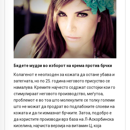
Бидете мудри во изборот на крема против брчки
Колагенот е неопходен за кожата да остане убава и
затегната, но по 25. година неговото присуство се
намалува. Кремите најчесто содржат состојки кои го
стимулираат неговото производство, меѓутоа,
проблемот е во тоа што молекулите се толку големи
што не можат да продрат во подлабоките слоеви на
кожата и да ги измазнат брчките. Затоа, подобро е
да користите производи врз база на Л-Аскорбинска
киселина, најчиста верзија на витамин Ц, која