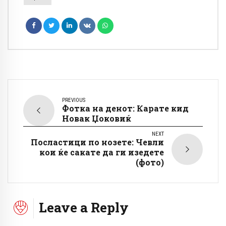
PREVIOUS
Фотка на денот: Карате кид
Новак Џоковиќ
NEXT
Посластици по нозете: Чевли
кои ќе сакате да ги изедете
(фото)
Leave a Reply