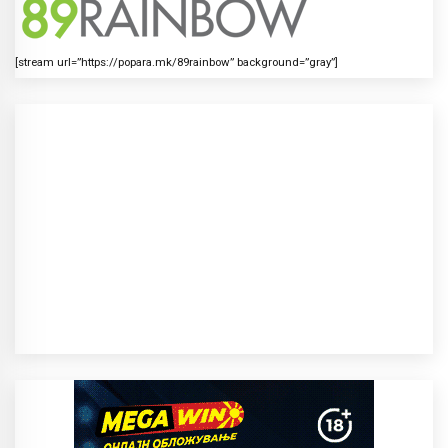
[stream url=”https://popara.mk/89rainbow” background=”gray”]