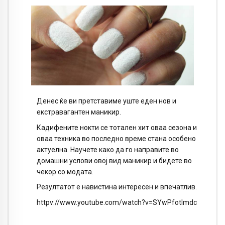
Денес ќе ви претставиме уште еден нов и
екстравагантен маникир.
Кадифените нокти се тотален хит оваа сезона и
оваа техника во последно време стана особено
актуелна. Научете како да го направите во
домашни услови овој вид маникир и бидете во
чекор со модата.
Резултатот е навистина интересен и впечатлив.
httpv://www.youtube.com/watch?v=SYwPfotImdc