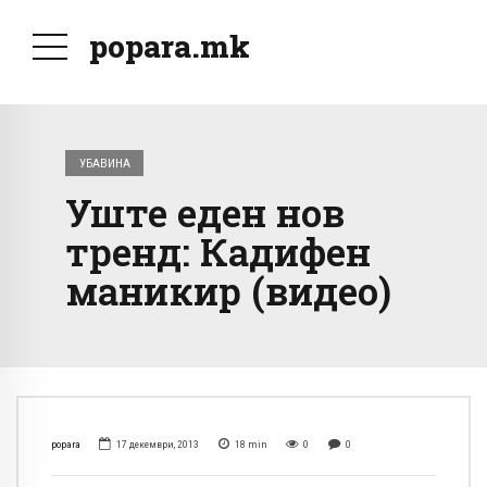
popara.mk
УБАВИНА
Уште еден нов
тренд: Кадифен
маникир (видео)
popara
17 декември, 2013
18
min
0
0