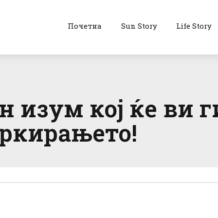
Почетна
Sun Story
Life Story
н изум кој ќе ви 
аркирањето!