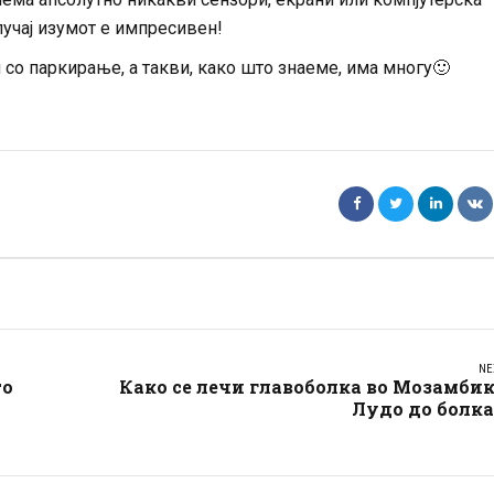
лучај изумот е импресивен!
 со паркирање, а такви, како што знаеме, има многу
🙂
NE
то
Како се лечи главоболка во Мозамби
Лудо до болка