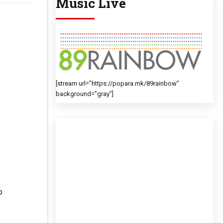
Music Live
[stream url=”https://popara.mk/89rainbow”
background=”gray”]
о