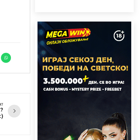
XT
к?
:)