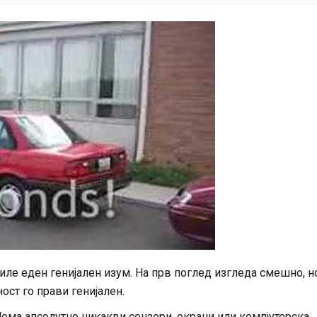
иле еден генијален изум. На прв поглед изгледа смешно, н
ост го прави генијален.
Нема апсолутно никакви сензори, екрани или компјутерска