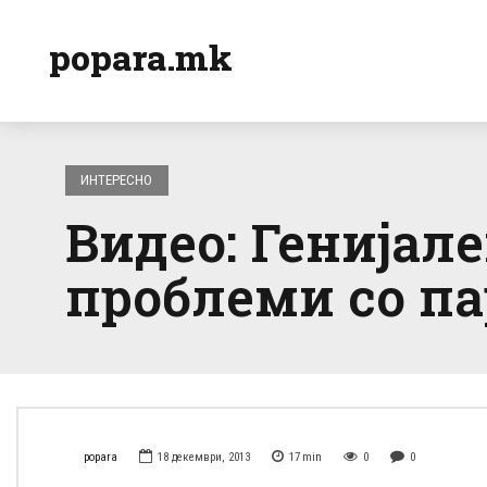
popara.mk
ИНТЕРЕСНО
Видео: Генијале
проблеми со п
popara
18 декември, 2013
17
min
0
0