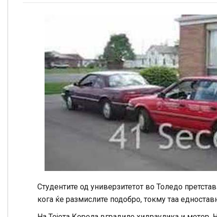
Студентите од универзитетот во Толедо претстав
кога ќе размислите подобро, токму таа едноставн
На Тојота Корола вградиле хидраулика и мотор. 