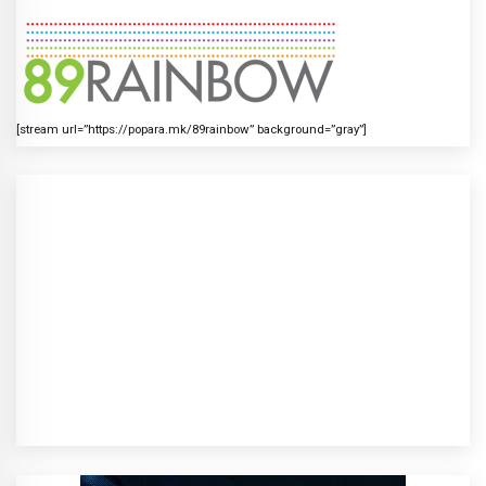
[stream url=”https://popara.mk/89rainbow” background=”gray”]