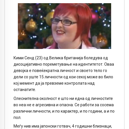
Кими Сенд (23) од Велика британија боледува од
дисоцијативно пореметување на идентитетот. Оваа
девојка е повеќекратна личност и своето тело го
дели со уште 15 личности од кои секој може во било
кој мемент да ја превземе контролата над
останатите.
Олеснителна околност е што ни една од личностите
во неа не е агресивна и опасна. Се работи за сосема
различни личности, и по карактер, и по години, а и по
пол.
Меѓу нив има јапонски готвач, 4 годишни близнаци,