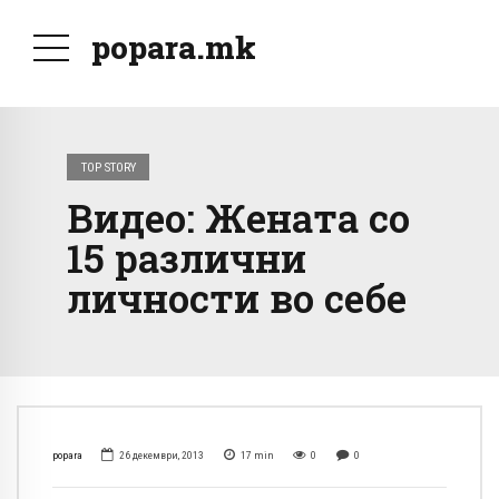
popara.mk
TOP STORY
Видео: Жената со
15 различни
личности во себе
popara
26 декември, 2013
17
min
0
0