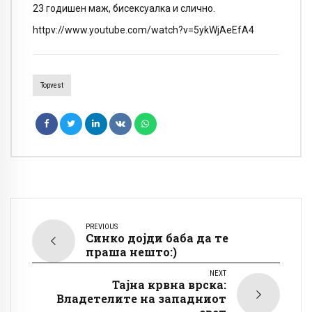
23 годишен маж, бисексуалка и слично.
httpv://www.youtube.com/watch?v=5ykWjAeEfA4
Topvest
PREVIOUS
Синко дојди баба да те
праша нешто:)
NEXT
Тајна крвна врска:
Владетелите на западниот