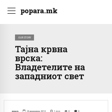
popara.mk
OUR STORY
Тајна крвна
врска:
Владетелите на
западниот свет
popara
26 декември, 2013
1
min
0
0