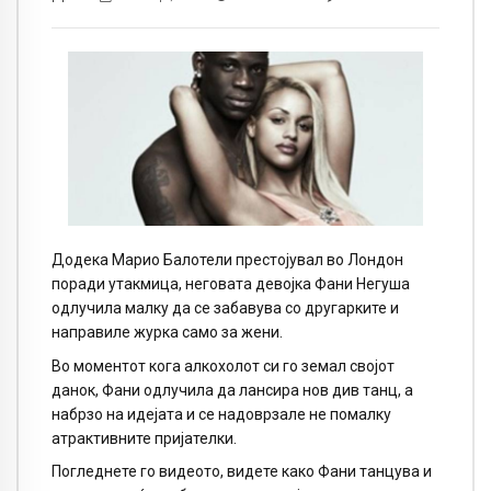
Додека Марио Балотели престојувал во Лондон
поради утакмица, неговата девојка Фани Негуша
одлучила малку да се забавува со другарките и
направиле журка само за жени.
Во моментот кога алкохолот си го земал својот
данок, Фани одлучила да лансира нов див танц, а
набрзо на идејата и се надоврзале не помалку
атрактивните пријателки.
Погледнете го видеото, видете како Фани танцува и