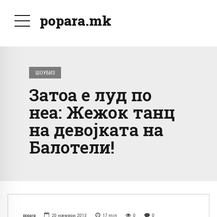
popara.mk
ШОУБИЗ
Затоа е луд по
неа: Жежок танц
на девојката на
Балотели!
popara
20 ноември, 2013
17
min
0
0