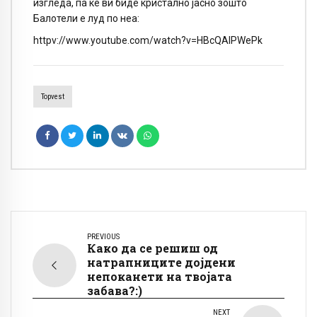
изгледа, па ќе ви биде кристално јасно зошто
Балотели е луд по неа:
httpv://www.youtube.com/watch?v=HBcQAlPWePk
Topvest
PREVIOUS
Како да се решиш од
натрапниците дојдени
непоканети на твојата
забава?:)
NEXT