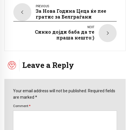
PREVIOUS
За Нова Година Цеца ќе пее
гратис за Белграѓани
NEXT
Синко дојди баба да те
праша нешто:)
Leave a Reply
Your email address will not be published. Required fields
are marked *
Comment
*