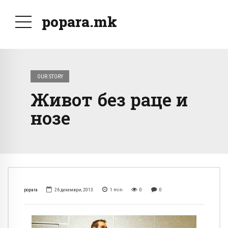
popara.mk
OUR STORY
Живот без раце и
нозе
popara
26 декември, 2013
1
min
0
0