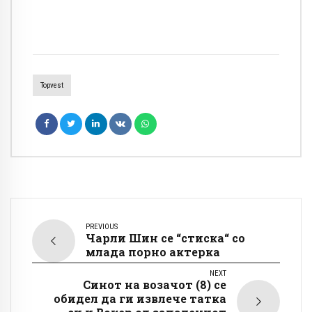
Topvest
PREVIOUS
Чарли Шин се “стиска“ со
млада порно актерка
NEXT
Синот на возачот (8) се
обидел да ги извлече татка