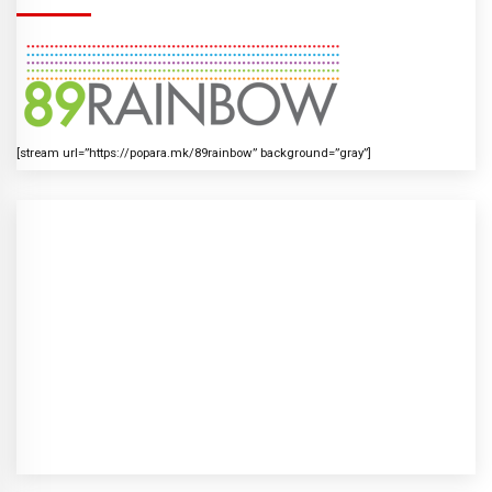
[stream url=”https://popara.mk/89rainbow” background=”gray”]