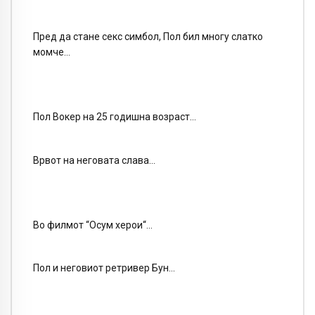
Пред да стане секс симбол, Пол бил многу слатко
момче…
Пол Вокер на 25 годишна возраст…
Врвот на неговата слава…
Во филмот “Осум херои“…
Пол и неговиот ретривер Бун…