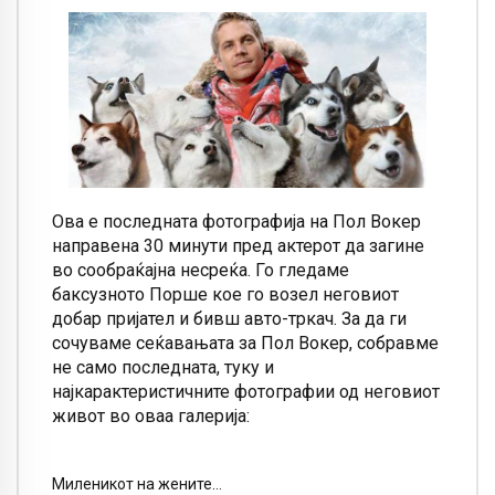
Ова е последната фотографија на Пол Вокер
направена 30 минути пред актерот да загине
во сообраќајна несреќа. Го гледаме
баксузното Порше кое го возел неговиот
добар пријател и бивш авто-тркач. За да ги
сочуваме сеќавањата за Пол Вокер, собравме
не само последната, туку и
најкарактеристичните фотографии од неговиот
живот во оваа галерија:
Миленикот на жените…