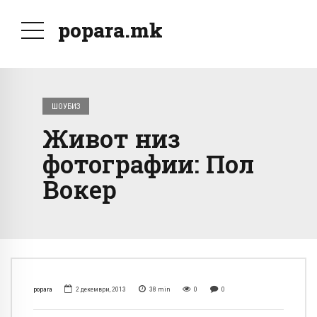
popara.mk
ШОУБИЗ
Живот низ
фотографии: Пол
Вокер
popara
2 декември, 2013
38
min
0
0