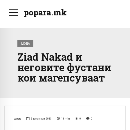
popara.mk
МОДА
Ziad Nakad и
неговите фустани
кои магепсуваат
popara
3 декември, 2013
18
min
0
0