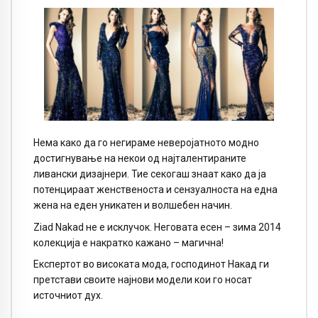
Нема како да го негираме неверојатното модно
достигнување на некои од најталентираните
ливански дизајнери. Тие секогаш знаат како да ја
потенцираат женственоста и сензуалноста на една
жена на еден уникатен и волшебен начин.
Ziad Nakad
не е исклучок. Неговата есен – зима 2014
колекција е накратко кажано – магична!
Експертот во високата мода, господинот Накад ги
претстави своите најнови модели кои го носат
источниот дух.