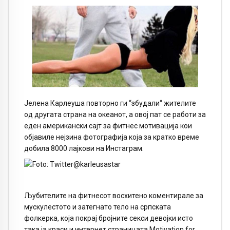
Јелена Карлеуша повторно ги “збудали“ жителите
од другата страна на океанот, а овој пат се работи за
еден американски сајт за фитнес мотивација кои
објавиле нејзина фотографија која за кратко време
добила 8000 лајкови на Инстаграм.
Љубителите на фитнесот восхитено коментирале за
мускулестото и затегнато тело на српската
фолкерка, која покрај бројните секси девојки исто
така ја краси и интернет страницата
Motivation for