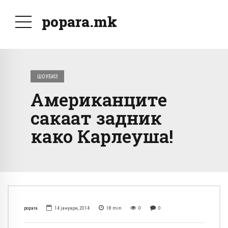
popara.mk
ШОУБИЗ
Американците
сакаат задник
како Карлеуша!
popara
14 јануари, 2014
18
min
0
0