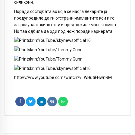
силикони.
Поради состојбата во која се наоѓа лекарите ја
предупредиле да ги отстрани имплантите кои и го
загрозуваат животот и и предложиле масектомија.
Но таа одбила да оди под нож поради кариерата.
httpv://www.youtube.com/watch?v=WHutiFHwnRM