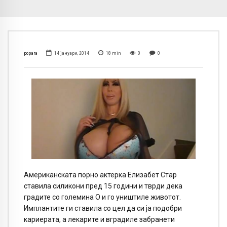
popara
14 јануари, 2014
18
min
0
0
Американската порно актерка Елизабет Стар
ставила силикони пред 15 години и тврди дека
градите со големина О и го уништиле животот.
Имплантите ги ставила со цел да си ја подобри
кариерата, а лекарите и вградиле забранети