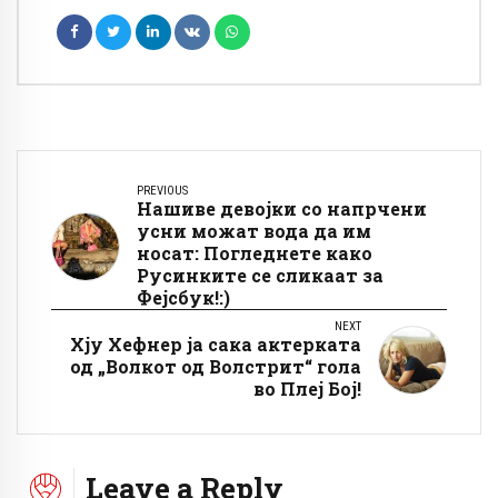
PREVIOUS
Нашиве девојки со напрчени
усни можат вода да им
носат: Погледнете како
Русинките се сликаат за
Фејсбук!:)
NEXT
Хју Хефнер ја сака актерката
од „Волкот од Волстрит“ гола
во Плеј Бој!
Leave a Reply