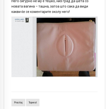
Него сигурно не му е тешко, низ град да шета со
новата вагина – ташна, затоа што сака да види
какви ќе се коментарите околу него!
Procitaj
Topvest