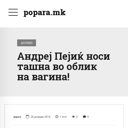
popara.mk
ШОУБИЗ
Андреј Пејиќ носи
ташна во облик
на вагина!
popara
26 јануари, 2014
1
min
0
0