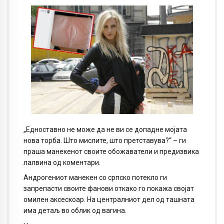
„Едноставно не може да не ви се допадне мојата
нова торба. Што мислите, што претставува?“ – ги
праша манекенот своите обожаватели и предизвика
лалвина од коментари.
Андрогениот манекен со српско потекло ги
запрепасти своите фанови откако го покажа својат
омилен аксескоар. На централниот дел од ташната
има детаљ во облик од вагина.