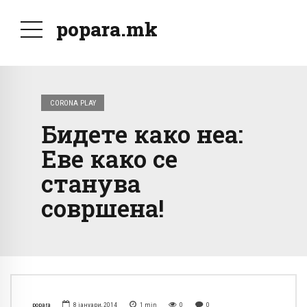
popara.mk
CORONA PLAY
Бидете како неа:
Еве како се
станува
совршена!
popara
8 јануари, 2014
1
min
0
0