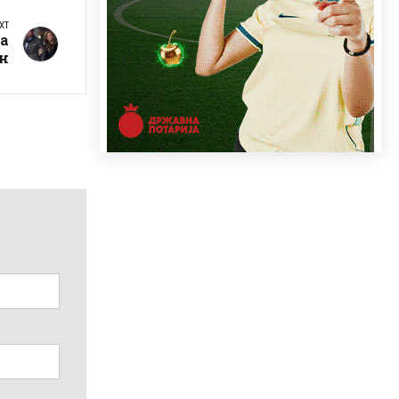
XT
на
н