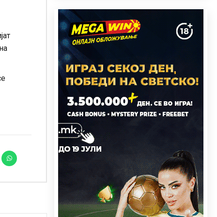
јат
на
се