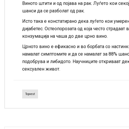
Виното штити и од појава на рак. Луѓето кои сек
шанси да се разболат од рак.
Исто така е констатирано дека луѓето кои умер
дијабетес. Остеопорозата од која често страдаат
конзумација на чаша до две црно вино.
Црното вино е ефикасно и во борбата со настинк
намалат симптомите и да се намалат за 88% шанси
подобрува и либидото. Научниците откриваат де
сексуален живот.
Topvest