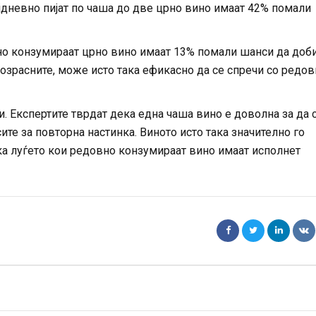
ојдневно пијат по чаша до две црно вино имаат 42% помали
ено конзумираат црно вино имаат 13% помали шанси да доби
 возрасните, може исто така ефикасно да се спречи со редов
и. Експертите тврдат дека една чаша вино е доволна за да 
те за повторна настинка. Виното исто така значително го
ка луѓето кои редовно конзумираат вино имаат исполнет