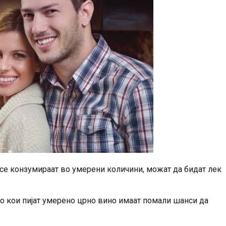
 се конзумираат во умерени количини, можат да бидат лек
то кои пијат умерено црно вино имаат помали шанси да