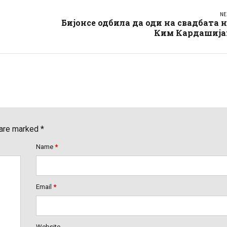
NE
Бијонсе одбила да оди на свадбата 
Ким Кардашија
 are marked *
Name
*
Email
*
Website