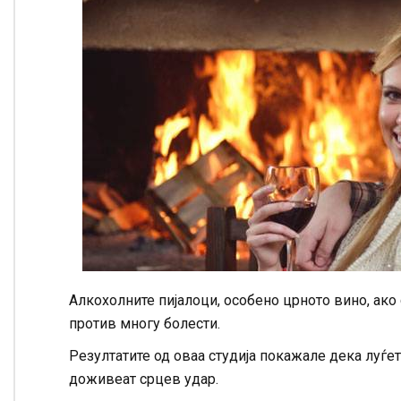
Алкохолните пијалоци, особено црното вино, ако
против многу болести.
Резултатите од оваа студија покажале дека луѓе
доживеат срцев удар.