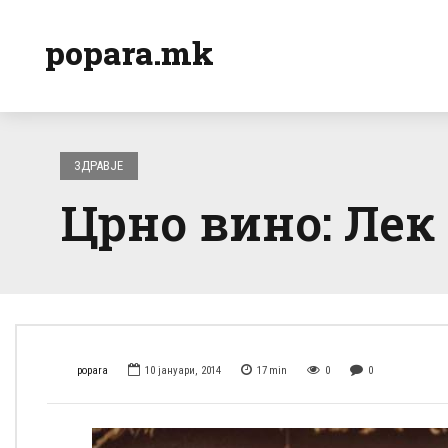
popara.mk
ЗДРАВЈЕ
Црно вино: Лек
popara
10 јануари, 2014
17
min
0
0