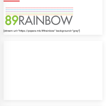
[stream url=”https://popara.mk/89rainbow” background=”gray”]