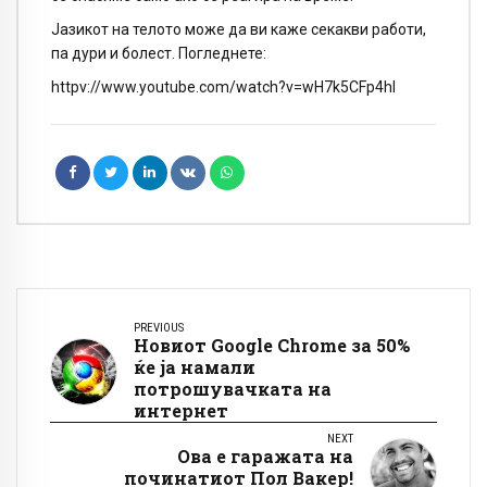
Јазикот на телото може да ви каже секакви работи,
па дури и болест. Погледнете:
httpv://www.youtube.com/watch?v=wH7k5CFp4hI
PREVIOUS
Новиот Google Chrome за 50%
ќе ја намали
потрошувачката на
интернет
NEXT
Ова е гаражата на
починатиот Пол Вакер!