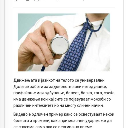
Движењата и јазикот на телото се универзални.
Дали се работи за задоволство или негодување,
прифаќање или одбување, болест, болка, тага, среќа
има движења кои кај сите се појавуваат можеби со
различен интензитет но на многу сличен начин.
Видево е одличен пример како се освестуваат некои
болести и промени, како при мозочен удар може да
се спасиме само ако се реагира на време.