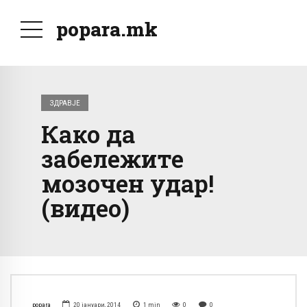
popara.mk
ЗДРАВЈЕ
Како да
забележите
мозочен удар!
(видео)
popara
20 јануари, 2014
1
min
0
0