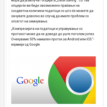
мора да ја вклучат опцијата „Data-Saving“. Со таа
опција ќе ви биде овозможено праќање на
соодветна количина податоци со што ќе можете да
зачувате доволно во случај да имате проблем со
опсегот на симнување.
„Компресијата на податоци и управување со
протокот може да не доведе до уште поголем успех.
Очекуваме 50% намален проток за Android или iOS.“-
изјавија од Google.