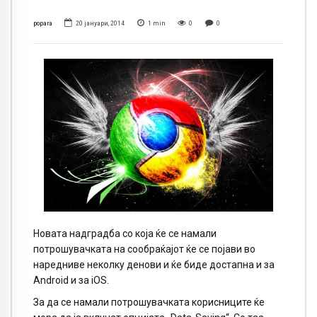
popara
20 јануари, 2014
1
min
0
0
Новата надградба со која ќе се намали
потрошувачката на сообраќајот ќе се појави во
наредниве неколку денови и ќе биде достапна и за
Android и за iOS.
За да се намали потрошувачката корисниците ќе