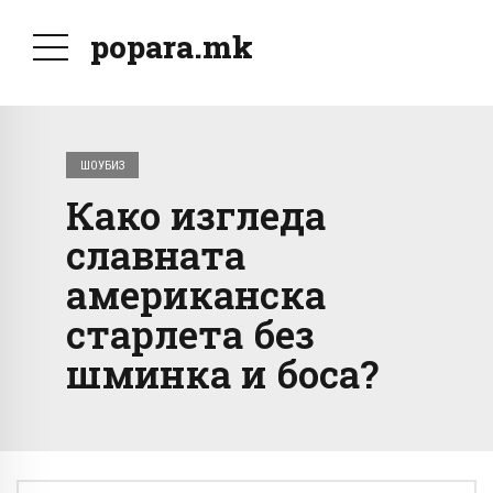
popara.mk
ШОУБИЗ
Како изгледа
славната
американска
старлета без
шминка и боса?