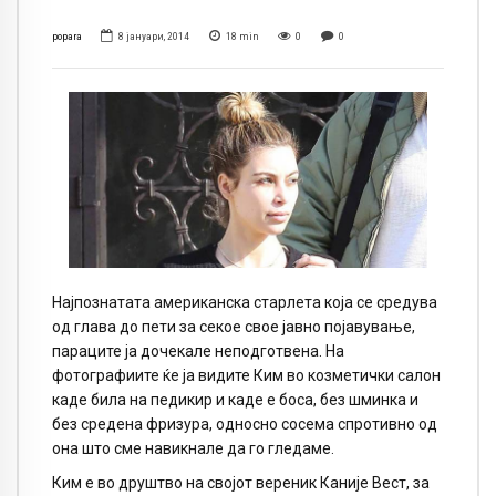
popara
8 јануари, 2014
18
min
0
0
Најпознатата американска старлета која се средува
од глава до пети за секое свое јавно појавување,
параците ја дочекале неподготвена. На
фотографиите ќе ја видите Ким во козметички салон
каде била на педикир и каде е боса, без шминка и
без средена фризура, односно сосема спротивно од
она што сме навикнале да го гледаме.
Ким е во друштво на својот вереник Каније Вест, за