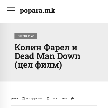
popara.mk
CORONA PLAY
Колин Фарел и
Dead Man Down
(цел филм)
popara
13 јануари, 2014
17
min
0
0