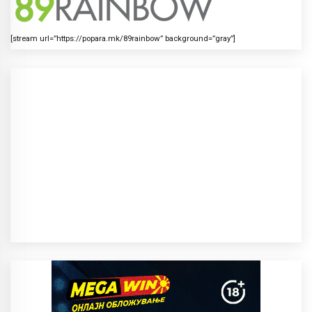
[stream url=”https://popara.mk/89rainbow” background=”gray”]