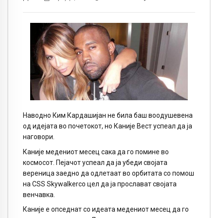
Наводно Ким Кардашијан не била баш воодушевена
од идејата во почетокот, но Каније Вест успеал да ја
наговори.
Каније медениот месец сака да го помине во
космосот. Пејачот успеал да ја убеди својата
вереница заедно да одлетаат во орбитата со помош
на
CSS Skywalker
со цел да ја прослават својата
венчавка.
Каније е опседнат со идеата медениот месец да го