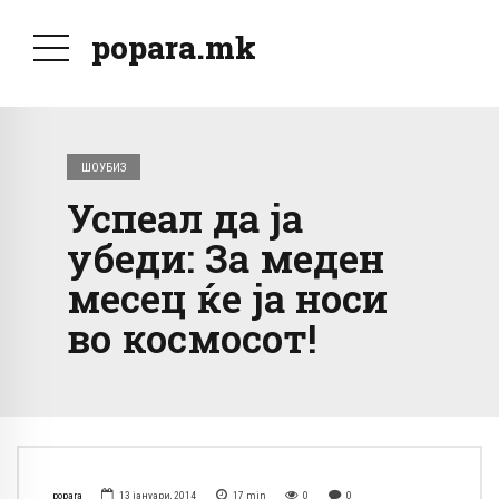
popara.mk
ШОУБИЗ
Успеал да ја
убеди: За меден
месец ќе ја носи
во космосот!
popara
13 јануари, 2014
17
min
0
0