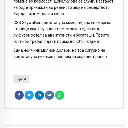
помине во космосот. Доколку ова се случи, настанот
ќе биде прикажан во реалното шоу на семејството
Кардашијан – вели изворот.
CSS Skywalker
претставува комерцијана свемирска
станица која всушност претставува еден вид
луксузен хотел за авантуристи и богаташи. Првите
гости би требало да ги прими во 2015 година.
Една ноќ чини милион долари, но тоа сигурно не
претставува никаков проблем за славниот рапер.
Topvest