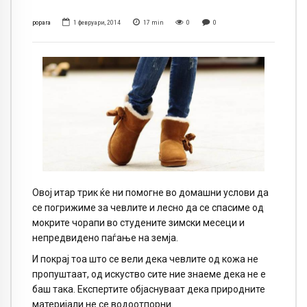
popara
1 февруари, 2014
17
min
0
0
Овој итар трик ќе ни помогне во домашни услови да
се погрижиме за чевлите и лесно да се спасиме од
мокрите чорапи во студените зимски месеци и
непредвидено паѓање на земја.
И покрај тоа што се вели дека чевлите од кожа не
пропуштаат, од искуство сите ние знаеме дека не е
баш така. Експертите објаснуваат дека природните
материјали не се водоотпорни.