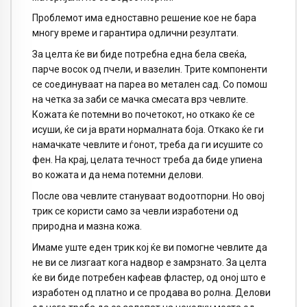
Проблемот има едноставно решение кое не бара
многу време и гарантира одлични резултати.
За целта ќе ви биде потребна една бела свеќа,
парче восок од пчели, и вазелин. Трите компоненти
се соединуваат на пареа во метален сад. Со помош
на четка за заби се мачка смесата врз чевлите.
Кожата ќе потемни во почетокот, но откако ќе се
исуши, ќе си ја врати нормалната боја. Откако ќе ги
намачкате чевлите и ѓонот, треба да ги исушите со
фен. На крај, целата течност треба да биде упиена
во кожата и да нема потемни делови.
После ова чевлите стануваат водоотпорни. Но овој
трик се користи само за чевли изработени од
природна и мазна кожа.
Имаме уште еден трик кој ќе ви помогне чевлите да
не ви се лизгаат кога надвор е замрзнато. За целта
ќе ви биде потребен кафеав фластер, од оној што е
изработен од платно и се продава во ролна. Делови