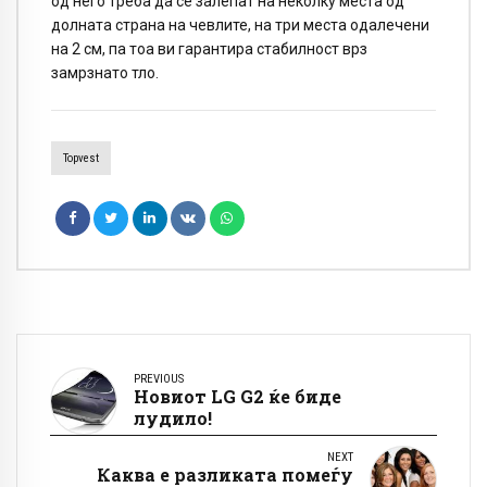
од него треба да се залепат на неколку места од
долната страна на чевлите, на три места одалечени
на 2 см, па тоа ви гарантира стабилност врз
замрзнато тло.
Topvest
PREVIOUS
Новиот LG G2 ќе биде
лудило!
NEXT
Каква е разликата помеѓу