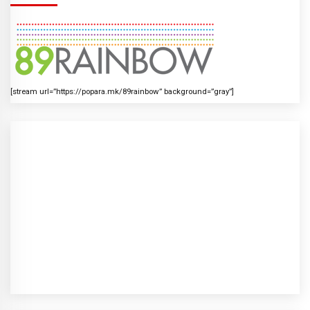
[stream url=”https://popara.mk/89rainbow” background=”gray”]