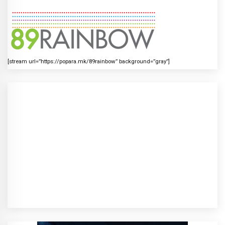
[stream url=”https://popara.mk/89rainbow” background=”gray”]