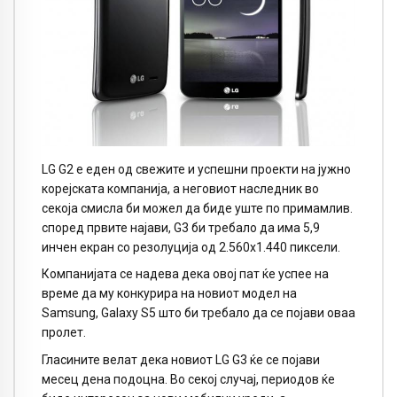
LG G2 е еден од свежите и успешни проекти на јужно
корејската компанија, а неговиот наследник во
секоја смисла би можел да биде уште по примамлив.
според првите најави, G3 би требало да има 5,9
инчен екран со резолуција од 2.560х1.440 пиксели.
Компанијата се надева дека овој пат ќе успее на
време да му конкурира на новиот модел на
Samsung, Galaxy S5 што би требало да се појави оваа
пролет.
Гласините велат дека новиот LG G3 ќе се појави
месец дена подоцна. Во секој случај, периодов ќе