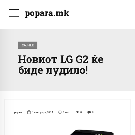
popara.mk
ХАЈ-ТЕК
Новиот LG G2 ќе
биде лудило!
popara
1 февруари, 2014
1
min
0
0