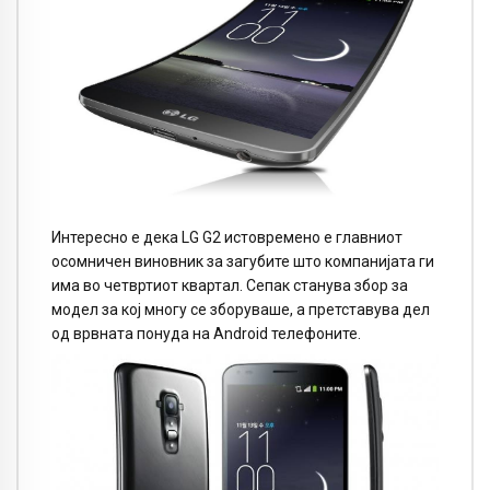
Интересно е дека LG G2 истовремено е главниот
осомничен виновник за загубите што компанијата ги
има во четвртиот квартал. Сепак станува збор за
модел за кој многу се зборуваше, а претставува дел
од врвната понуда на Android телефоните.