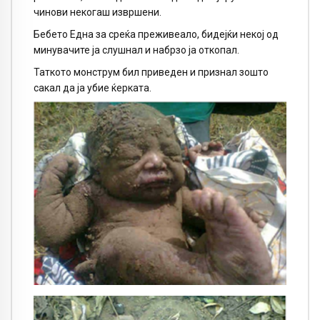
чинови некогаш извршени.
Бебето Една за среќа преживеало, бидејќи некој од
минувачите ја слушнал и набрзо ја откопал.
Таткото монструм бил приведен и признал зошто
сакал да ја убие ќерката.