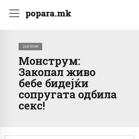
popara.mk
OUR STORY
Монструм:
Закопал живо
бебе бидејќи
сопругата одбила
секс!