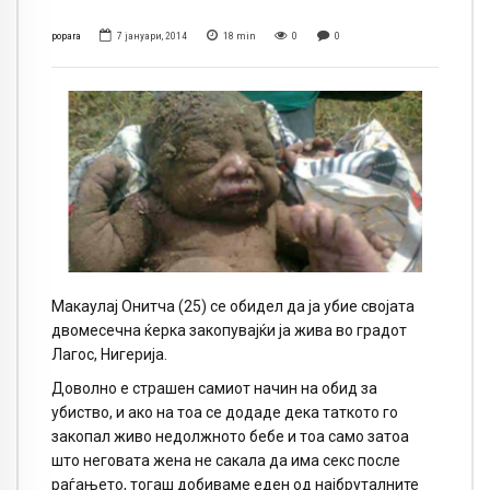
popara
7 јануари, 2014
18
min
0
0
Макаулај Онитча (25) се обидел да ја убие својата
двомесечна ќерка закопувајќи ја жива во градот
Лагос, Нигерија.
Доволно е страшен самиот начин на обид за
убиство, и ако на тоа се додаде дека таткото го
закопал живо недолжното бебе и тоа само затоа
што неговата жена не сакала да има секс после
раѓањето, тогаш добиваме еден од најбруталните