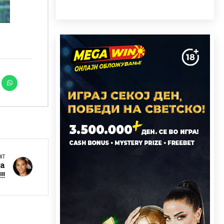
XT
на
!!