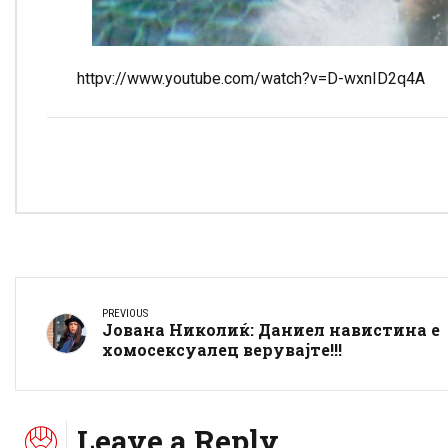
httpv://www.youtube.com/watch?v=D-wxnID2q4A
PREVIOUS
Јована Николиќ: Даниел навистина е
хомосексуалец верувајте!!!
Leave a Reply