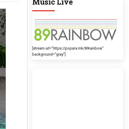
Music Live
[stream url=”https://popara.mk/89rainbow”
background=”gray”]