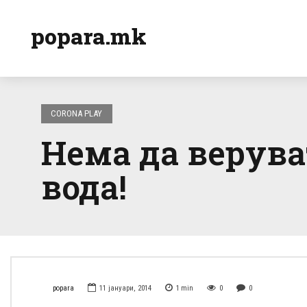
popara.mk
CORONA PLAY
Нема да верува
вода!
popara
11 јануари, 2014
1
min
0
0