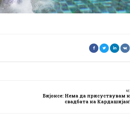
NE
Бијонсе: Нема да присуствувам 
свадбата на Кардашијан!