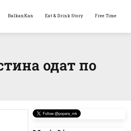
BalkanKan
Eat & Drink Story
Free Time
стина одат по