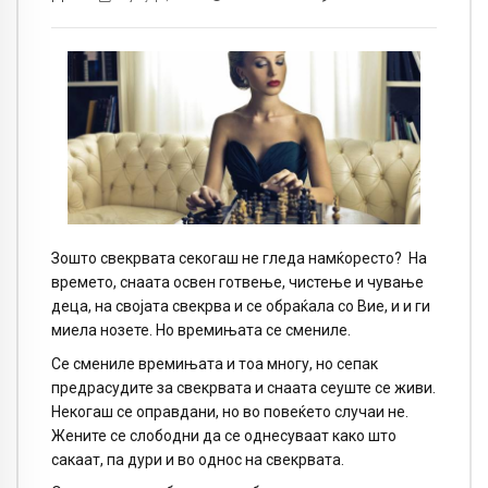
Зошто свекрвата секогаш не гледа намќоресто?
На
времето, снаата освен готвење, чистење и чување
деца, на својата свекрва и се обраќала со Вие, и и ги
миела нозете. Но времињата се смениле.
Се смениле времињата и тоа многу, но сепак
предрасудите за свекрвата и снаата сеуште се живи.
Некогаш се оправдани, но во повеќето случаи не.
Жените се слободни да се однесуваат како што
сакаат, па дури и во однос на свекрвата.