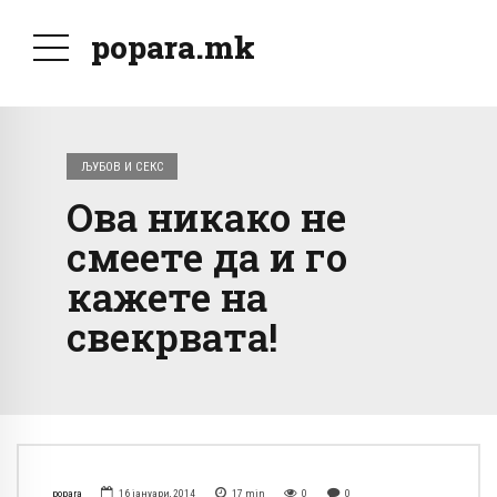
popara.mk
ЉУБОВ И СЕКС
Ова никако не
смеете да и го
кажете на
свекрвата!
popara
16 јануари, 2014
17
min
0
0