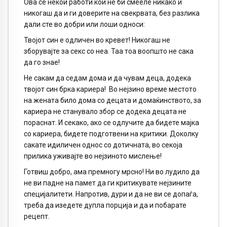
Ова се некои работи кои не би смееле никако и
никогаш да и ги доверите на свекрвата, без разлика
дали сте во добри или лоши односи:
Твојот син е одличен во кревет! Никогаш не
зборувајте за секс со неа. Таа тоа воопшто не сака
да го знае!
Не сакам да седам дома и да чувам деца, додека
твојот син брка кариера!
Во нејзино време местото
на жената било дома со децата и домаќинството, за
кариера не станувало збор се додека децата не
пораснат. И секако, ако се одлучите да бидете мајка
со кариера, бидете подготвени на критики. Доколку
сакате идиличен однос со дотичната, во секоја
прилика уживајте во нејзиното мислење!
Готвиш добро, ама премногу мрсно! Ни во лудило да
не ви падне на памет да ги критикувате нејзините
специјалитети. Напротив, дури и да не ви се допаѓа,
треба да изедете дупла порција и да и побарате
рецепт.