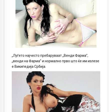
„Луѓето најчесто пребаруваат „Венди Фарма”,
„венди на Фарма” и нормално прво што ќе им излезе
е Википедија Србија.