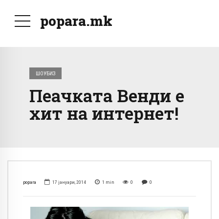
popara.mk
ШОУБИЗ
Пеачката Венди е
хит на интернет!
popara
17 јануари, 2014
1
min
0
0