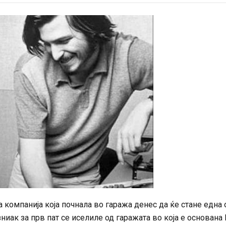
 компанија која почнала во гаража денес да ќе стане една 
зниак за прв пат се иселиле од гаражата во која е основана