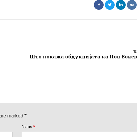
NE
Што покажа обдукцијата на Пол Вокер
 are marked *
Name
*