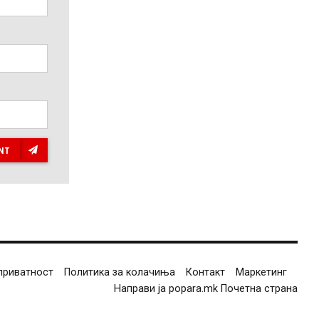
NT
приватност
Политика за колачиња
Контакт
Маркетинг
Направи ја popara.mk Почетна страна