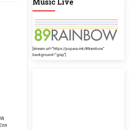
Music Live
[stream url=”https://popara.mk/89rainbow”
background=”gray”]
од
 Епл