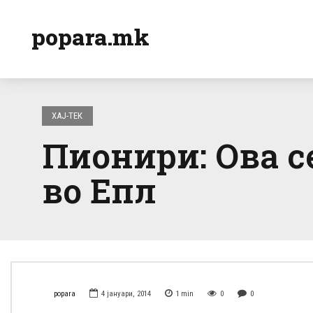
popara.mk
ХАЈ-ТЕК
Пионири: Ова с
во Епл
popara
4 јануари, 2014
1
min
0
0