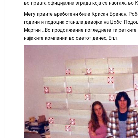
во првата официјална зграда која се наоѓала во 
Меѓу првите вработени биле Крисан Бренан, Роб
години и подоцна станала девојка на Џобс. Подо
Мартин….Во продолжение погледнете ги ретките 
најјаките компании во светот денес, Епл.