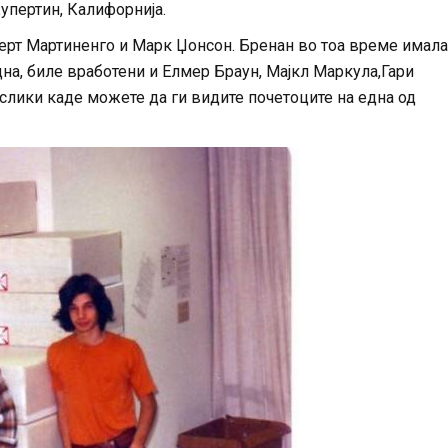
Купертин, Калифорнија.
ерт Мартиненго и Марк Џонсон. Бренан во тоа време имала
цна, биле вработени и Елмер Браун, Мајкл Маркула,Гари
слики каде можете да ги видите почетоците на една од