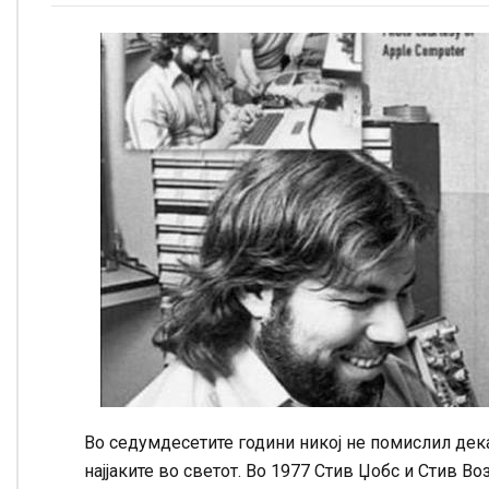
Во седумдесетите години никој не помислил дека
најјаките во светот. Во 1977 Стив Џобс и Стив Во