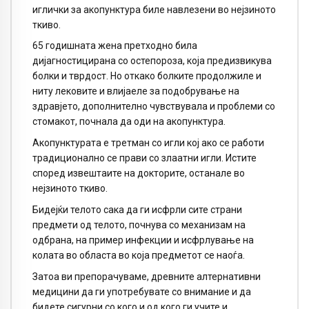
иглички за акопунктура биле навлезени во нејзиното
ткиво.
65 годишната жена претходно била
дијагностицирана со остепороза, која предизвикува
болки и тврдост. Но откако болките продолжиле и
ниту лековите и влијаеле за подобрување на
здравјето, дополнително чувствувала и проблеми со
стомакот, почнала да оди на акопунктура.
Акопунктурата е третман со игли кој ако се работи
традиционално се прави со злаатни игли. Истите
според извештаите на докторите, останале во
нејзиното ткиво.
Бидејќи телото сака да ги исфрли сите страни
предмети од телото, почнува со механизам на
одбрана, на пример инфекции и исфрлување на
колата во областа во која предметот се наоѓа.
Затоа ви препорачуваме, древните алтернативни
медицини да ги употребувате со внимание и да
бидете сигурни со кого и од кого ги учите и