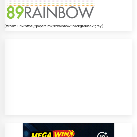
[stream url=”https://popara.mk/89rainbow” background=”gray”]