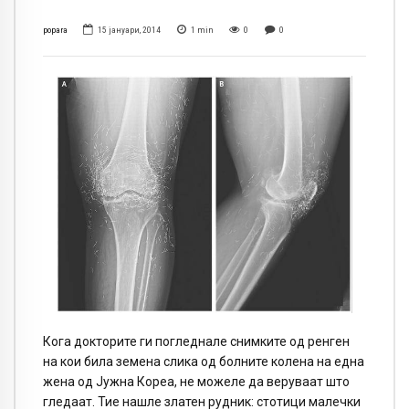
popara
15 јануари, 2014
1
min
0
0
Кога докторите ги погледнале снимките од ренген
на кои била земена слика од болните колена на една
жена од Јужна Кореа, не можеле да веруваат што
гледаат. Тие нашле златен рудник: стотици малечки