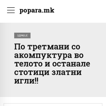
popara.mk
ЗДРАВЈЕ
По третмани со
акомпуктура во
телото и останале
стотици златни
игли!!