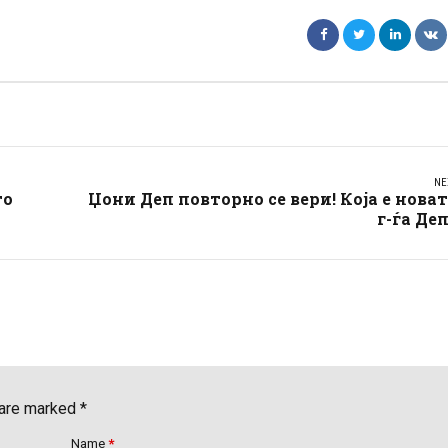
NE
то
Џони Деп повторно се вери! Која е нова
г-ѓа Де
 are marked *
Name
*