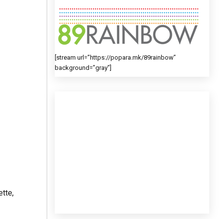
[stream url=”https://popara.mk/89rainbow”
background=”gray”]
tte,