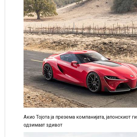
Акио Тојота ја презема компанијата, јапонскиот 
одзимаат здивот