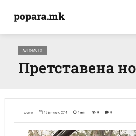
popara.mk
АВТО-МОТО
Претставена но
popara
15 јануари, 2014
1
min
0
0