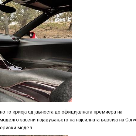
шно го криеја од јавноста до официјалната премиера на
оделго засени појавувањето на најсилната верзија на Corve
сериски модел.