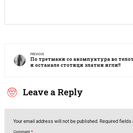
PREVIOUS
По третмани со акомпуктура во тело
и останале стотици златни игли!!
Leave a Reply
Your email address will not be published. Required fields
Comment
*