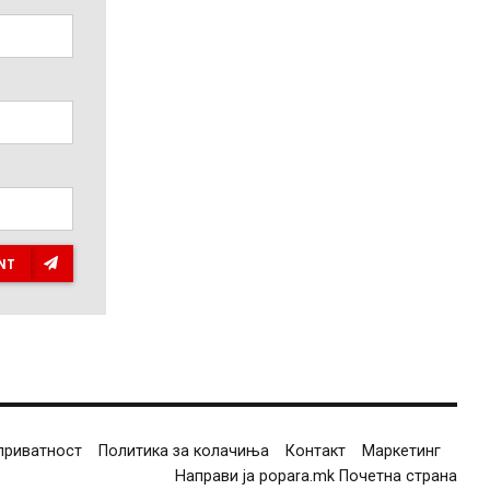
NT
приватност
Политика за колачиња
Контакт
Маркетинг
Направи ја popara.mk Почетна страна