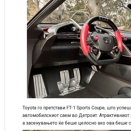
Toyota го претстави FT-1 Sports Coupe, што успе
автомобилскиот саем во Детроит. Атрактивниот м
а засенувањето ќе беше целосно ако ова беше 