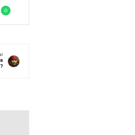
XT
та
п?