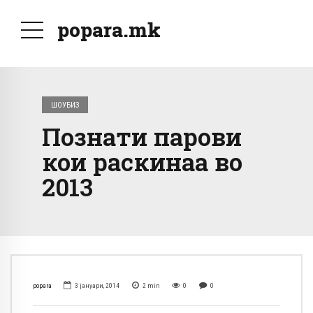
popara.mk
ШОУБИЗ
Познати парови
кои раскинаа во
2013
popara
3 јануари, 2014
2
min
0
0