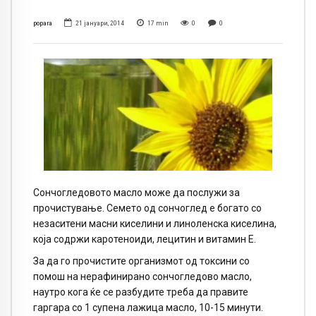
popara
21 јануари, 2014
17
min
0
0
Сончогледовото масло може да послужи за
прочистување. Семето од сончоглед е богато со
незаситени масни киселини и линоленска киселина,
која содржи каротеноиди, лецитин и витамин Е.
За да го прочистите организмот од токсини со
помош на нерафинирано сончогледово масло,
наутро кога ќе се разбудите треба да правите
гаргара со 1 супена лажица масло, 10-15 минути.