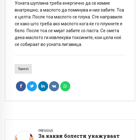
Усната шуплина треба енергично да се измие
внатрешно, а маслото да поминува и низ забите. Тоа
е целта. После тоа маслото се плука. Сте направиле
се како што треба ако маслото кога ќе го плукнете е
бело. После тоа се мијат забите со паста. Се смета
дека маслото ги извлекува токсините, кои цела ноќ
се собираат во усната лигавица.
Topvest
PREVIOUS
За какви болести укажуваат