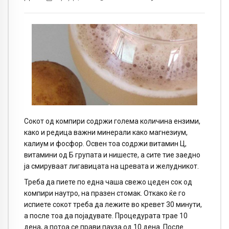
Сокот од компири содржи голема количина ензими,
како и редица важни минерали како магнезиум,
калиум и фосфор. Освен тоа содржи витамин Ц,
витамини од Б групата и нишесте, а сите тие заедно
ја смируваат лигавицата на цревата и желудникот.
Треба да пиете по една чаша свежо цеден сок од
компири наутро, на празен стомак. Откако ќе го
испиете сокот треба да лежите во кревет 30 минути,
а после тоа да појадувате. Процедурата трае 10
дена, а потоа се прави пауза од 10 дена. После