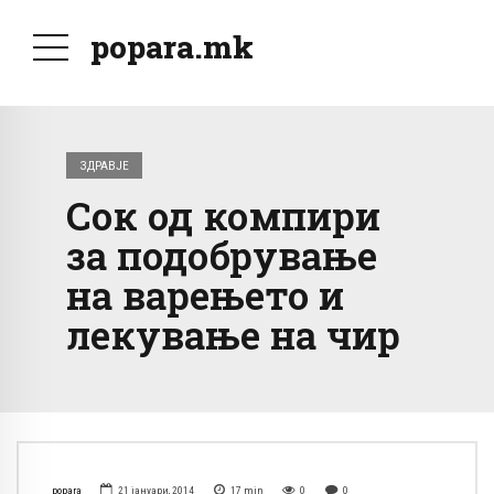
popara.mk
ЗДРАВЈЕ
Сок од компири
за подобрување
на варењето и
лекување на чир
popara
21 јануари, 2014
17
min
0
0