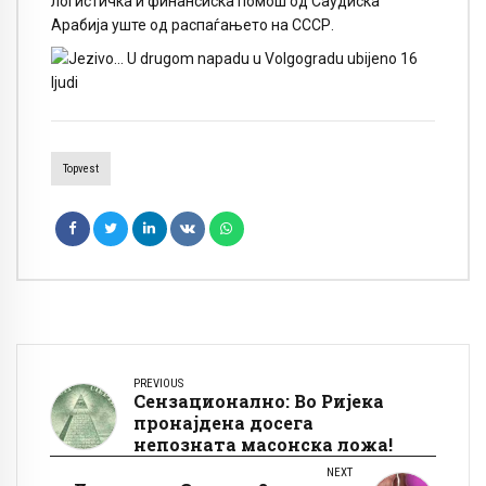
логистичка и финансиска помош од Саудиска
Арабија уште од распаѓањето на СССР.
Topvest
PREVIOUS
Сензационално: Во Ријека
пронајдена досега
непозната масонска ложа!
NEXT