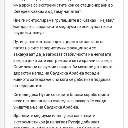
има врска со екстремистите кои се стационирани во
Северен Кавказ и од таму напаѓаат.
Ние ги контролираме групациите во Кавказ – изјавил
Бандар, кого иранските медиуми го опишуваат како
саудиски шпиун.
Путин јавно истакнал дека цврсто ќе застане на
патот на сите терористички фракции кои се
закануваат да ја загрозат стабилноста на неговата
земја и дека сите екстремисти ќе ги сравни со земја.
Овие закани на рускиот лидер
би можеле да значат
директен напад на Саудиска Арабија поради
нивното затварање очи кога се работи за подршка
на терористите.
Се вели дека Путин со своите блиски соработници
веќе потпишал план според кој наскоро ќе следи
уништување на Саудиска Арабија.
Иранските медиуми велат дека кавказките
екстремисти кои ја напаѓаат Русија добиваат