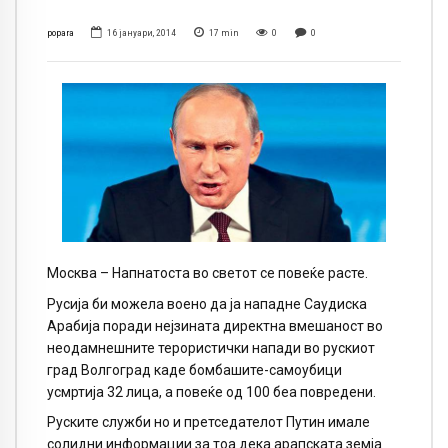
popara
16 јануари, 2014
17
min
0
0
Москва – Напнатоста во светот се повеќе расте.
Русија би можела воено да ја нападне Саудиска
Арабија поради нејзината директна вмешаност во
неодамнешните терористички напади во рускиот
град Волгоград каде бомбашите-самоубици
усмртија 32 лица, а повеќе од 100 беа повредени.
Руските служби но и претседателот Путин имале
солидни информации за тоа дека арапската земја