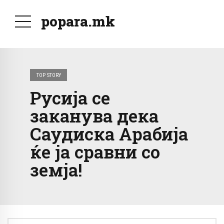
popara.mk
TOP STORY
Русија се
заканува дека
Саудиска Арабија
ќе ја сравни со
земја!