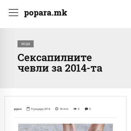
popara.mk
МОДА
Сексапилните
чевли за 2014-та
popara
9 јануари, 2014
18
min
0
0