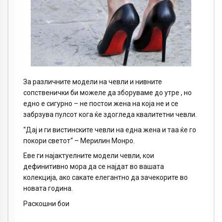
За различните модели на чевли и нивните
сопственички би можеле да зборуваме до утре , но
едно е сигурно – не постои жена на која не и се
забрзува пулсот кога ќе здогледа квалитетни чевли.
“Дај и ги вистинските чевли на една жена и таа ќе го
покори светот“ – Мерилин Монро.
Еве ги најактуелните модели чевли, кои
дефинитивно мора да се најдат во вашата
колекција, ако сакате елегантно да зачекорите во
новата година.
Раскошни бои