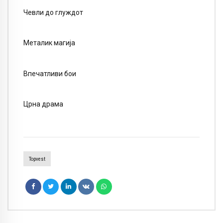
Чевли до глуждот
Металик магија
Впечатливи бои
Црна драма
Topvest