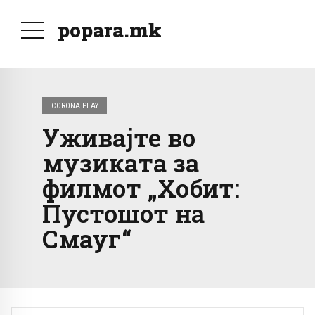
popara.mk
CORONA PLAY
Уживајте во
музиката за
филмот „Хобит:
Пустошот на
Смауг“