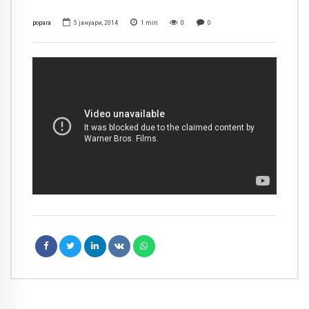
popara
5 јануари, 2014
1
min
0
0