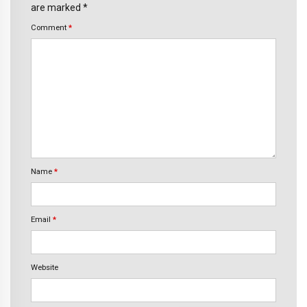
are marked *
Comment
*
Name
*
Email
*
Website