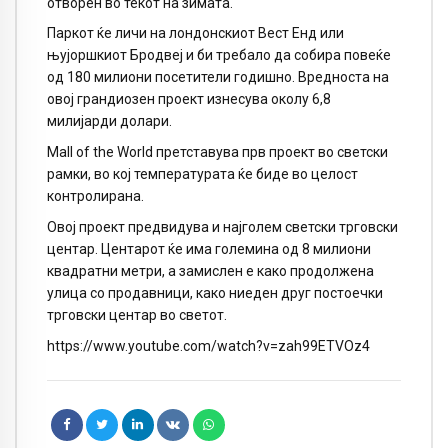
отворен во текот на зимата.
Паркот ќе личи на лондонскиот Вест Енд или
њујоршкиот Бродвеј и би требало да собира повеќе
од 180 милиони посетители годишно. Вредноста на
овој грандиозен проект изнесува околу 6,8
милијарди долари.
Mall of the World претставува прв проект во светски
рамки, во кој температурата ќе биде во целост
контролирана.
Овој проект предвидува и најголем светски трговски
центар. Центарот ќе има големина од 8 милиони
квадратни метри, а замислен е како продолжена
улица со продавници, како ниеден друг постоечки
трговски центар во светот.
https://www.youtube.com/watch?v=zah99ETVOz4