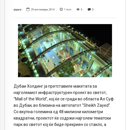
popara
29 септември, 2014
1
min
0
0
Дубаи Холдинг ја претставиле макетата за
најголемиот инфраструктурен проект во светот,
“Mall of the World”, кој ќе се гради во областа Ал Суф
во Дубаи, во близина на автопатот “Sheikh Zayed”.
Со вкупна големина од 48 милиони километри
квадратни, проектот ќе содржи најголем тематски
парк во светот кој ќе биде прекриен со стакло, а