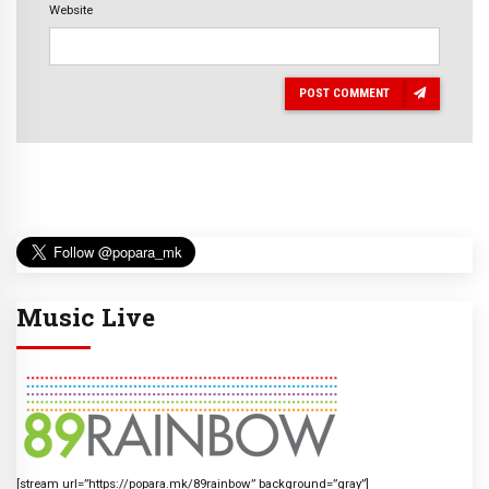
Website
POST COMMENT
Music Live
[stream url=”https://popara.mk/89rainbow” background=”gray”]