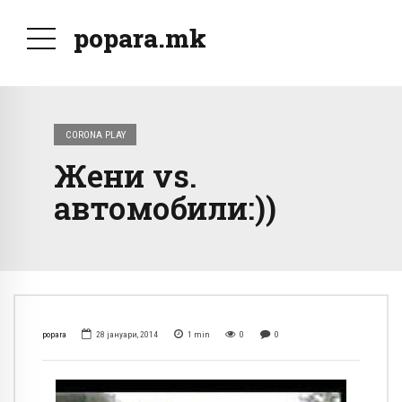
popara.mk
CORONA PLAY
Жени vs.
автомобили:))
popara
28 јануари, 2014
1
min
0
0