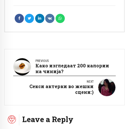
PREVIOUS
Како изгледаат 200 калории
на чинија?
NEXT
Секси актерки во жешки
сцени:)
Leave a Reply