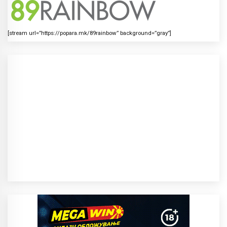
[stream url=”https://popara.mk/89rainbow” background=”gray”]