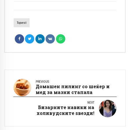
Topvest
PREVIOUS
Домашен пилинг со шеќер и
мед за мазни стапала
NEXT
Бизарните навики на
холивудските ѕвезди!