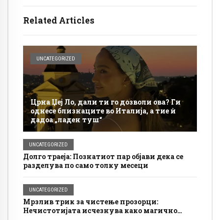
Related Articles
UNCATEGORIZED
Црна Џеј Ло, дали ти го дозволи ова? Ги
однесе близнаците во Италија, а тие ѝ
дадоа „ладен туш“
UNCATEGORIZED
Долго траеја: Познатиот пар објави дека се
разделува по само толку месеци
UNCATEGORIZED
Мрзлив трик за чистење прозорци:
Нечистотијата исчезнува како магично
стапче, пробајте го што е можно поскоро