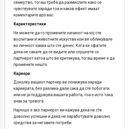
семејство, тогаш треба да размислите како се
чувствувате заради тоа и каков ефект имаат
коментарите врз вас.
Карактеристики
Не можете да го промените начинот на кој сте
воспитани и животните искуства кои ве обликувале
во личност каква што сте денес. Кога ќе сфатите
дека не сакате да се видите или слушнете со
партнерот затоа што ве критикува, тогаш време е да
промените нешто.
Кариера
Доколку вашиот партнер ве понижува заради
кариерата, без разлика дали сака да сте побогати
или не ја поддржува вашата работа, тоа е исто така
знак за тревога.
Најлошо е ако парнерот ви кажува дека не сте
доволно успешни и дека не заработувате доволно
средства за неговите потреби.