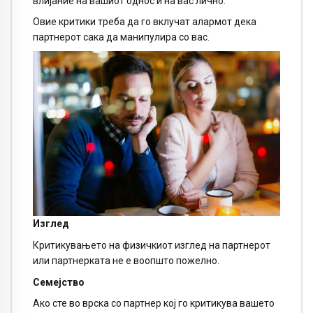
влијание на вашиот однос и на вас лично.
Овие критики треба да го вклучат алармот дека
партнерот сака да манипулира со вас.
Изглед
Критикувањето на физичкиот изглед на партнерот
или партнерката не е воопшто пожелно.
Семејство
Ако сте во врска со партнер кој го критикува вашето