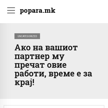
popara.mk
UNCATEGORIZED
Ако на вашиот
партнер му
пречат овие
работи, време е за
крај!