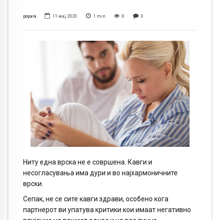
popara
11 мај, 2020
1
min
0
0
Ниту една врска не е совршена. Кавги и
несогласувања има дури и во најхармоничните
врски.
Сепак, не се сите кавги здрави, особено кога
партнерот ви упатува критики кои имаат негативно