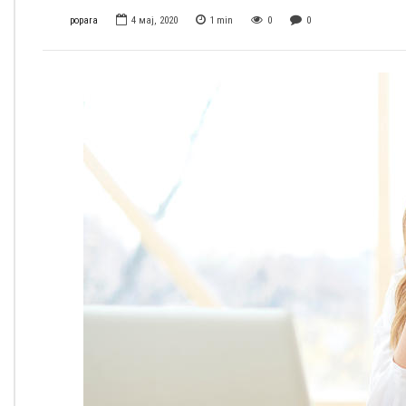
popara
4 мај, 2020
1
min
0
0