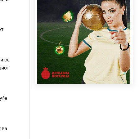
от
и се
шиот
уѓе
ова