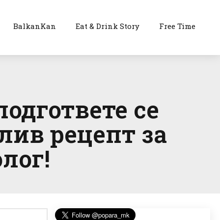
BalkanKan
Eat & Drink Story
Free Time
подгответе се
лив рецепт за
лог!