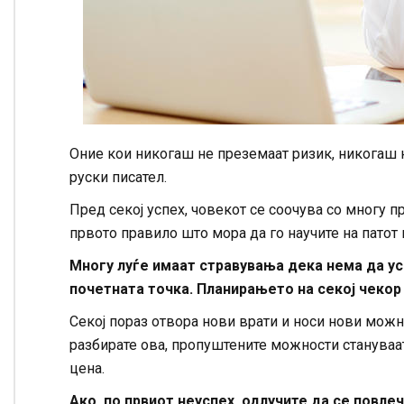
Оние кои никогаш не преземаат ризик, никогаш 
руски писател.
Пред секој успех, човекот се соочува со многу п
првото правило што мора да го научите на патот 
Многу луѓе имаат стравувања дека нема да ус
почетната точка. Планирањето на секој чекор
Секој пораз отвора нови врати и носи нови можн
разбирате ова, пропуштените можности стануваат
цена.
Ако, по првиот неуспех, одлучите да се повле