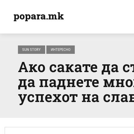
popara.mk
SUN STORY
ИНТЕРЕСНО
Ако сакате да с
да паднете мно
успехот на сла