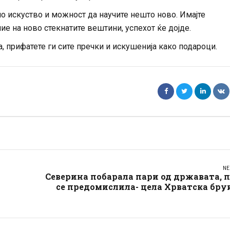
но искуство и можност да научите нешто ново. Имајте
ие на ново стекнатите вештини, успехот ќе дојде.
а, прифатете ги сите пречки и искушенија како подароци.
NE
Северина побарала пари од државата, 
се предомислила- цела Хрватска бру