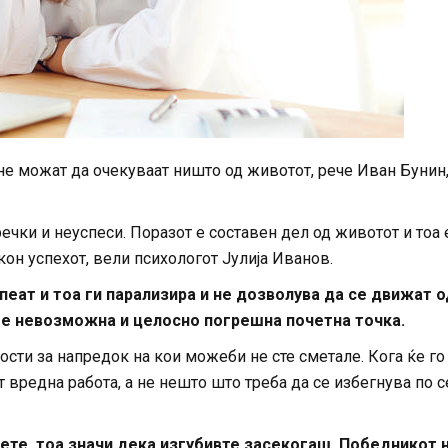
не можат да очекуваат ништо од животот, рече Иван Бунин
речки и неуспеси. Поразот е составен дел од животот и тоа 
кон успехот, вели психологот Јулија Иванов.
пеат и тоа ги парализира и не дозволува да се движат о
 е невозможна и целосно погрешна почетна точка.
ости за напредок на кои можеби не сте сметале. Кога ќе го
 вредна работа, а не нешто што треба да се избегнува по с
чете, тоа значи дека изгубивте засекогаш. Победникот 