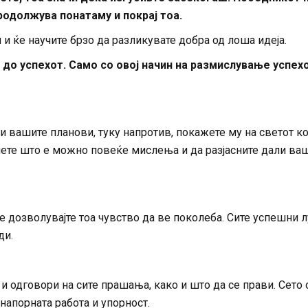
 продолжува понатаму и покрај тоа.
 и ќе научите брзо да разликувате добра од лоша идеја.
 до успехот. Само со овој начин на размислување успех
ги вашите планови, туку напротив, покажете му на светот ко
нете што е можно повеќе мислења и да разјасните дали ва
е дозволувајте тоа чувство да ве поколеба. Сите успешни л
ди.
 и одговори на сите прашања, како и што да се прави. Сето 
 напорната работа и упорност.