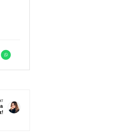
XT
па
и!