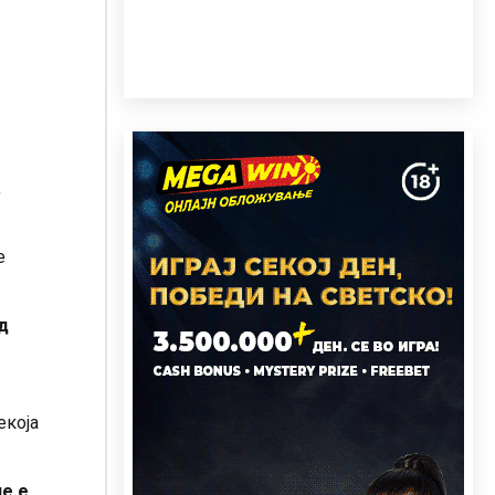
,
е
д
екоја
не е