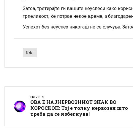
Затоа, третирајте ги вашите неуспеси како корис
трпеливост, ќе потрае некое време, а благодарен
Успехот без неуспех никогаш не се случува. Зато
Slider
PREVIOUS
ОВА Е НАЈНЕРВОЗНИОТ ЗНАК ВО
ХОРОСКОП: Тој е толку нервозен што
треба да се избегнува!