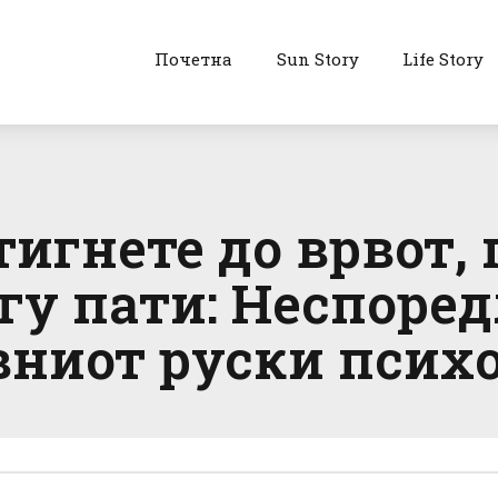
Почетна
Sun Story
Life Story
тигнете до врвот, 
гу пати: Неспоред
вниот руски психо