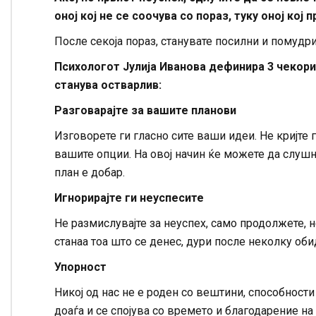
оној кој не се соочува со пораз, туку оној кој
После секоја пораз, станувате посилни и помудри
Психологот Јулија Иванова дефинира 3 чекори
станува остварлив:
Разговарајте за вашите планови
Изговорете ги гласно сите ваши идеи. Не кријте 
вашите опции. На овој начин ќе можете да слуш
план е добар.
Игнорирајте ги неуспесите
Не размислувајте за неуспех, само продолжете, н
станаа тоа што се денес, дури после неколку оби
Упорност
Никој од нас не е роден со вештини, способности
доаѓа и се спојува со времето и благодарение на