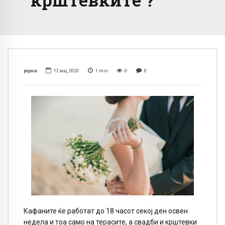
popara
12 мај, 2020
1
min
0
0
Кафаните ќе работат до 18 часот секој ден освен
недела и тоа само на терасите, а свадби и крштевки