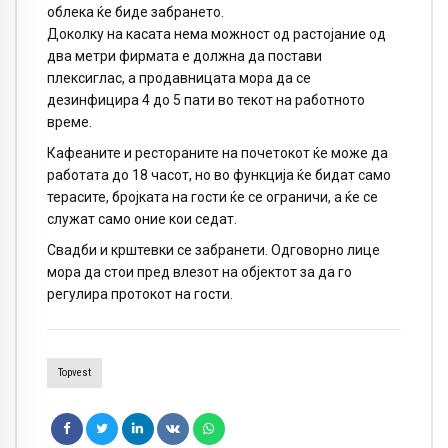
облека ќе биде забрането.
Доколку на касата нема можност од растојание од
два метри фирмата е должна да постави
плексиглас, а продавницата мора да се
дезинфицира 4 до 5 пати во текот на работното
време.
Кафеаните и рестораните на почетокот ќе може да
работата до 18 часот, но во функција ќе бидат само
терасите, бројката на гости ќе се ограничи, а ќе се
служат само оние кои седат.
Свадби и крштевки се забранети. Одговорно лице
мора да стои пред влезот на објектот за да го
регулира протокот на гости.
Topvest