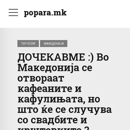
popara.mk
TOP STORY
МАКЕДОНИЈА
ДОЧЕКАВМЕ :) Во
Македонија се
отвораат
кафеаните и
кафулињата, но
што ќе се случува
со свадбите и
крштевките ?