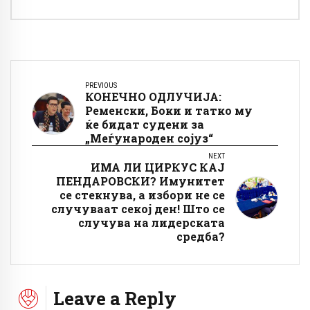
PREVIOUS
КОНЕЧНО ОДЛУЧИЈА:
Ременски, Боки и татко му
ќе бидат судени за
„Меѓународен сојуз“
NEXT
ИМА ЛИ ЦИРКУС КАЈ
ПЕНДАРОВСКИ? Имунитет
се стекнува, а избори не се
случуваат секој ден! Што се
случува на лидерската
средба?
Leave a Reply