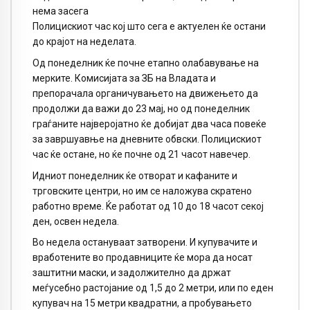
нема засега
Полицискиот час кој што сега е актуелен ќе остани
до крајот на неделата.
Од понеделник ќе почне етапно олабавување на
мерките. Комисијата за ЗБ на Владата и
препорачала органичувањето на движењето да
продолжи да важи до 23 мај, но од понеделник
граѓаните најверојатно ќе добијат два часа повеќе
за завршуавње на дневните обвски. Полицискиот
час ќе остане, но ќе почне од 21 часот навечер.
Идниот понеделник ќе отворат и кафаните и
трговските центри, но им се наложува скратено
работно време. Ќе работат од 10 до 18 часот секој
ден, освен недела.
Во недела остануваат затворени. И купувачите и
вработените во продавниците ќе мора да носат
заштитни маски, и задолжително да држат
меѓусебно растојание од 1,5 до 2 метри, или по еден
купувач на 15 метри квадратни, а пробувањето