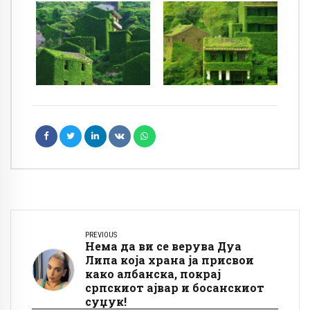
PREVIOUS
Нема да ви се верува Дуа
Липа која храна ја присвои
како албанска, покрај
српскиот ајвар и босанскиот
суџук!