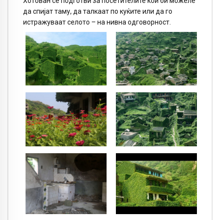
Хотован се подготви за посетителите кои би можеле
да спијат таму, да талкаат по куќите или да го
истражуваат селото – на нивна одговорност.