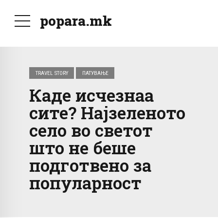
popara.mk
TRAVEL STORY
ПАТУВАЊЕ
Каде исчезнаа
сите? Најзеленото
село во светот
што не беше
подготвено за
популарност