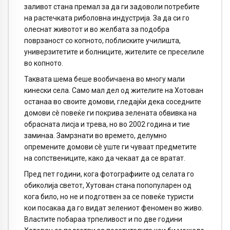
заливот стана премал за да ги задоволи потребите
на растечката риболовна индустрија. За да си го
олеснат животот и во желбата за подобра
поврзаност со копното, поблиските училишта,
универзитетите и болниците, жителите се преселиле
во копното.
Таквата шема беше вообичаена во многу мали
кинески села. Само мал дел од жителите на Хотован
останаа во своите домови, гледајќи дека соседните
домови сè повеќе ги покрива зелената обвивка на
обрасната лисја и трева, но во 2002 година и тие
заминаа. Замрзнати во времето, делумно
опремените домови сè уште ги чуваат предметите
на сопствениците, како да чекаат да се вратат.
Пред пет години, кога фотографиите од селата го
обиколија светот, Хутован стана попопуларен од
кога било, но не и подготвен за се повеќе туристи
кои посакаа да го видат зелениот феномен во живо.
Властите побараа трпеливост и по две години