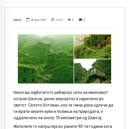
popara
28 јули, 2020
2
min
0
0
Некогаш најбогатото рибарско село на кинескиот
остров Шенгси, денес веројатно е најзелено во
светот. Селото Хотован, кое се чини дека одлучи да
ги врати своите куќи и полиња на природата, е
оддалечено на околу 70 километри од Шангај.
Жителите го напуштија во раните 90-ти години кога