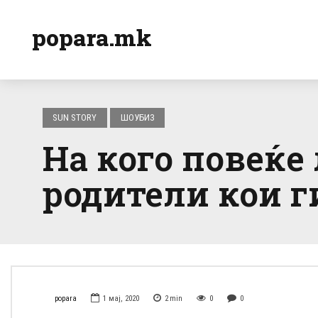
popara.mk
SUN STORY
ШОУБИЗ
На кого повеќе
родители кои г
popara
1 мај, 2020
2
min
0
0