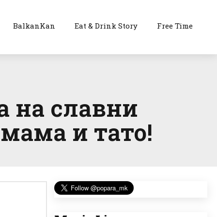
BalkanKan
Eat & Drink Story
Free Time
а на славни
 мама и тато!