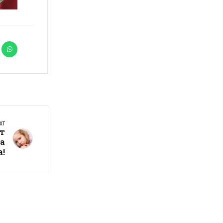
XT
от
на
а!