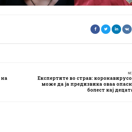
NE
 на
Експертите во страв: коронавирус
може да ја предизвика оваа опас
болест кај децат