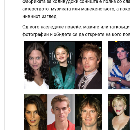
Фабриката за холивудски соништа е полна со сла
актерството, музиката или манекенството, а пок
нивниот изглед.
Од кого наследиле повеќе: мајките или татковцит
фотографии и обидете се да откриете на кого по