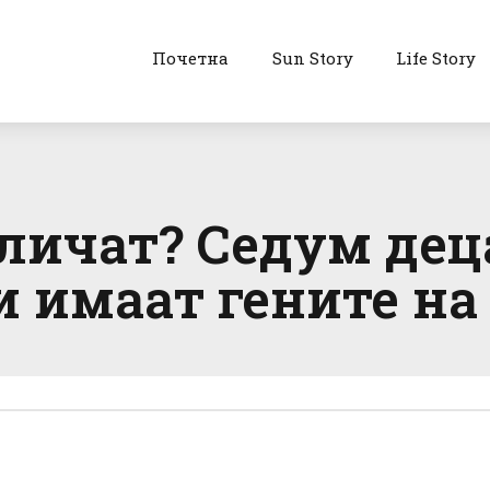
Почетна
Sun Story
Life Story
 личат? Седум дец
и имаат гените на