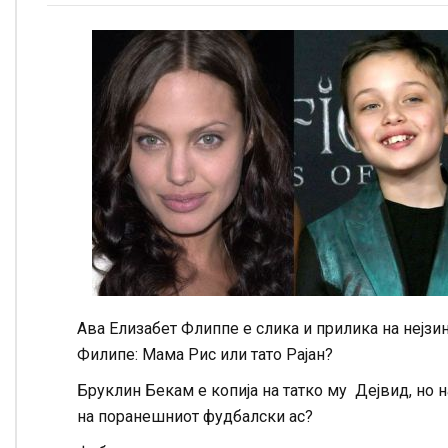
Ава Елизабет Флиппе е слика и прилика на нејзин
Филипе: Мама Рис или тато Рајан?
Бруклин Бекам е копија на татко му Дејвид, но 
на поранешниот фудбалски ас?