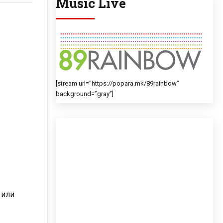
Music Live
[stream url=”https://popara.mk/89rainbow”
background=”gray”]
 или