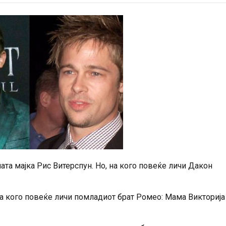
ата мајка Рис Витерспун. Но, на кого повеќе личи Дакон
на кого повеќе личи помладиот брат Ромео: Мама Викторија