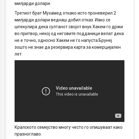
милјарди долари.
Третиот брат Мухамед откако исто проневерил 2
милјарди долари веднаш добил отказ. Иако се
шпекулира дека султанот својот внук Хакем го држи
во притвор, некој од неговите подданици велат дека
не е точно, односно Хакем не го напуста Брунеј
зошто не знае да резервира карта за комерцијален
лет.
Кралското семејство многу често го опишуваат како
празноглаво.