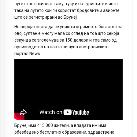
луѓето што живеат таму, туку и на туристите и исто
така на луѓето кои ги користат бродовите и авионте
што се регистрирани во Брунеј.
Но веројатноста да се уништи огромното богаство на
овој султан е многу мала со оглед на тоа што секоја
секунда се зголемува за 150 долари и тоа само од
производство на навта пишува австралискиот
портал News.
Брунеј има 415 000 жители, а владата им има
обезбедено бесплатно образовани, здравствено