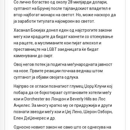
Со лично богаство од околу 28 милјарди долари,
султанот на Брунеј после тајландскиот владетел е
втор најбогат монарх на светот. Но, може наскоро да
ја заработи титулата најомрзен во светот.
Хасанал Бокијах донел еден од најстрогите закони
мегу кои крадците да бидат казнети со отсекување
на рацете, а муслиманите кои пијат алкохол и
преставницте на LGBT заедницата ќе бидат
каменувани до смрт.
Овој негов потек ја подигна меѓународната јавност
на нозе. Првите реакции почнаа веднаш штом
султанот ја објави својата одлука.
Најпрво се огласи познатиот глумец Џорџ Клуни кој
побара да се бојкотираат султановите хотели меѓу
кои и Dorchester во Лондон и Beverly Hills во Лос
Анџелес. За многу кратко му се придружија и други
познати звезди меѓу кои и Џеј Лено, Шерон Озборн,
Елен ДеЏенерес и др.
Односно новиот закон не само што се однесува на