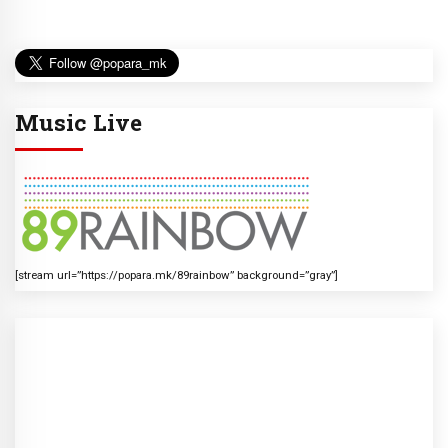
Music Live
[stream url=”https://popara.mk/89rainbow” background=”gray”]