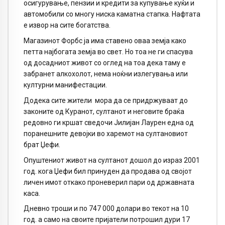
осигурување, пензии и кредити за купување куќи и
автомобили со многу ниска каматна стапка. Нафтата
е извор на сите богатства.
Магазинот Форбс ја има ставено оваа земја како
петта најбогата земја во свет. Но тоа не ги спасува
од досадниот живот со оглед на тоа дека таму е
забранет алкохолот, нема ноќни излегувања или
културни манифестации.
Додека сите жители мора да се придржуваат до
законите од Куранот, султанот и неговите браќа
редовно ги кршат сведочи Јилијан Лаурен една од
поранешните девојки во харемот на султановиот
брат Џефи.
Опуштениот живот на султанот дошол до израз 2001
год. кога Џефи бил принуден да продава од својот
личен имот откако проневерил пари од државната
каса.
Дневно троши и по 747 000 долари во текот на 10
год. а само на своите пријатели потрошил дури 17