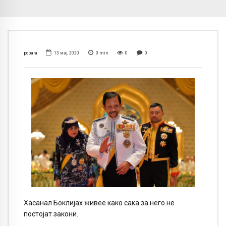
popara
13 мај, 2020
3
min
0
0
Хасанал Боклијах живее како сака за него не
постојат закони.