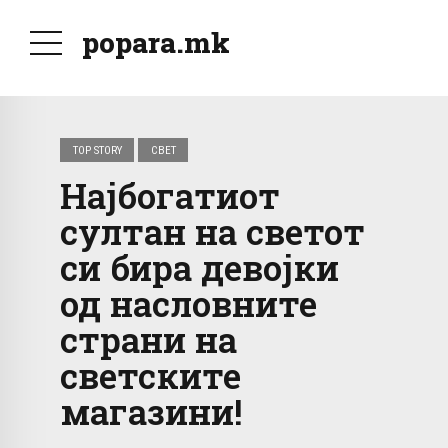
popara.mk
TOP STORY
СВЕТ
Најбогатиот
султан на светот
си бира девојки
од насловните
страни на
светските
магазини!