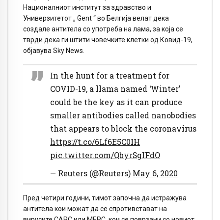
Националниот институт за здравство и
Универзитетот „ Gent “ во Белгија велат дека
создале антитела со употреба на лама, за која се
тврди дека ги штити човечките клетки од Ковид-19,
објавува Sky News.
In the hunt for a treatment for
COVID-19, a llama named ‘Winter’
could be the key as it can produce
smaller antibodies called nanobodies
that appears to block the coronavirus
https://t.co/6Lf6E5C0IH
pic.twitter.com/QbyrSgIFdO
— Reuters (@Reuters)
May 6, 2020
Пред четири години, тимот започна да истражува
антитела кои можат да се спротивстават на
вирусите САРС или МЕРС, кои се поврзани со новиот