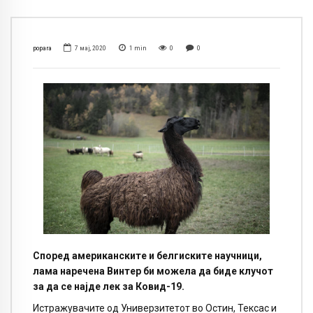
popara
7 мај, 2020
1
min
0
0
Според американските и белгиските научници,
лама наречена Винтер би можела да биде клучот
за да се најде лек за Ковид-19.
Истражувачите од Универзитетот во Остин, Тексас и