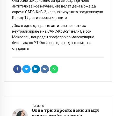
Ова било искористено за да се создаде ново
антитело за кое научниците велат дека може да
спречи САРС-КоВ-2, корона вирус што предизвикува
Ковид-19 да ги зарази клетките.
„Ова е едно од првите антитела познати за
неутрализирање на САРС-КоВ-2“, вели Џејсон
Меклелан, вонреден професор по молекуларна
бионаука во УТ Остин и е еден од авторите на
студијата.
PREVIOUS
Овие три хороскопски знаци
сакаат стабилност во