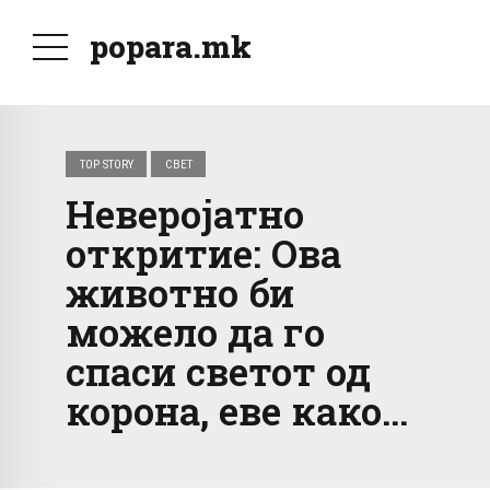
popara.mk
TOP STORY
СВЕТ
Неверојатно
откритие: Ова
животно би
можело да го
спаси светот од
корона, еве како…