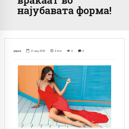
најубавата форма!
popara
21 мај, 2020
4
min
0
0