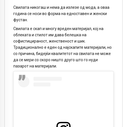
Свилата никогаш и нема да излезе од мода, а оваа
година се носи во форма на едноставен и женски
фустан.
Свилата е скап и многу вреден материјал, кој на
облеката и стилот им дава белешка на
софистицираност, женственост и шик.
Традиционално е еден од најскапите материјали, но
со причина, бидејќи квалитетот на свилата не може
да се мери со скоро ништо друго што го нуди
пазарот на материјали.