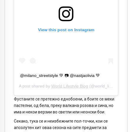
View this post on Instagram
@milano_streetstyle 💚 📷 @nastjaolivia 💚
A post shared by
World Lifestyle Blog
(@world_lifestyle_blog) on
Фустаните се претежно еднобоени, а боите се меки
пастелни, од бела, преку валкана розова и сина, но
има и некои верзии во светли или неонски бои.
Секако, тука се и неизбежните пол-точки, кои се
апсолутен хит оваа сезона на сите предмети за