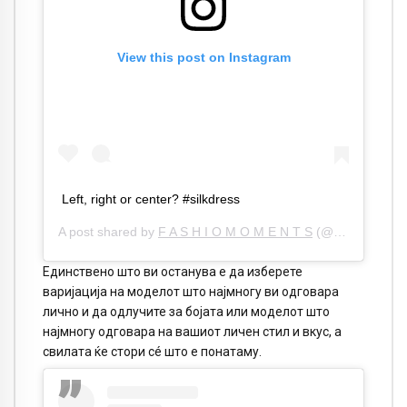
View this post on Instagram
Left, right or center? #silkdress
A post shared by
F A S H I O M O M E N T S
(@fashiomoments) on
Единствено што ви останува е да изберете
варијација на моделот што најмногу ви одговара
лично и да одлучите за бојата или моделот што
најмногу одговара на вашиот личен стил и вкус, а
свилата ќе стори сé што е понатаму.