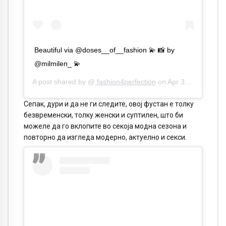
Beautiful via @doses__of__fashion 💫 📸 by
@milmilen_ 💫
A post shared by @
fashion4perfection
on
Apr 30, 2020 at 11:49am PDT
Сепак, дури и да не ги следите, овој фустан е толку
безвременски, толку женски и суптилен, што би
можеле да го вклопите во секоја модна сезона и
повторно да изгледа модерно, актуелно и секси.