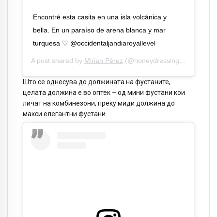
Encontré esta casita en una isla volcánica y
bella. En un paraíso de arena blanca y mar
turquesa ♡ @occidentaljandiaroyallevel
A post shared by
Mirian Pérez
(@honeydressing) on
Aug 11,
Што се однесува до должината на фустаните,
целата должина е во оптек – од мини фустани кои
личат на комбинезони, преку миди должина до
макси елегантни фустани.