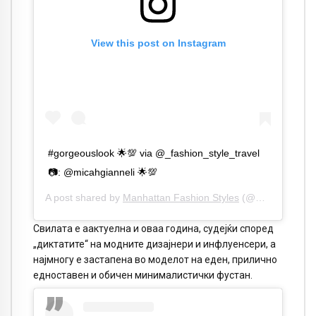
View this post on Instagram
#gorgeouslook 🌟💯 via @_fashion_style_travel
📷: @micahgianneli 🌟💯
A post shared by
Manhattan Fashion Styles
(@manhattan_fashion_styles) on
Свилата е аактуелна и оваа година, судејќи според
„диктатите“ на модните дизајнери и инфлуенсери, а
најмногу е застапена во моделот на еден, прилично
едноставен и обичен минималистички фустан.