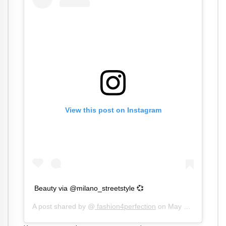
View this post on Instagram
Beauty via @milano_streetstyle 💞
A post shared by @
fashion4perfection
on
May 17, 2020 at 11:39pm PDT