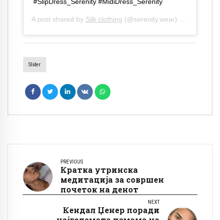
#SlipDress_Serenity #MidiDress_Serenity
A post shared by
Silk clothing
(@serenity.wear) on
Apr 22, 2
Slider
PREVIOUS
Краткa утринскa
медитација за совршен
почеток на денот
NEXT
Кендал Џенер поради
најголемата измама на