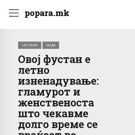
popara.mk
LIFE STORY
МОДА
Овој фустан е
летно
изненадување:
гламурот и
женственоста
што чекавме
долго време се
враќаат во