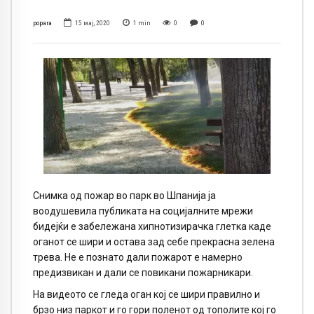
popara
15 мај, 2020
1
min
0
0
Снимка од пожар во парк во Шпанија ја
воодушевила публиката на социјалните мрежи
бидејќи е забележана хипнотизирачка глетка каде
оганот се шири и остава зад себе прекрасна зелена
трева. Не е познато дали пожарот е намерно
предизвикан и дали се повикани пожарникари.
На видеото се гледа оган кој се шири правилно и
брзо низ паркот и го гори поленот од тополите кој го