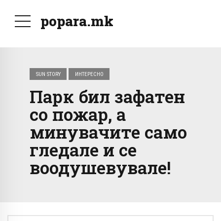
popara.mk
SUN STORY
ИНТЕРЕСНО
Парк бил зафатен
со пожар, а
минувачите само
гледале и се
воодушевувале!