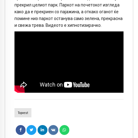
прекрил целиот парк. Паркот на почетокот изгледа
како да е прекриен со пајажина, а откако оганот ќе
помине низ паркот останува само зелена, прекрасна
и свежа трева. Видеото е хипнотизирачко.
Topvest