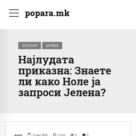
popara.mk
SUN STORY
ШОУБИЗ
Најлудата
приказна: Знаете
ли како Ноле ја
запроси Јелена?
popara
15 мај, 2020
1
min
0
0