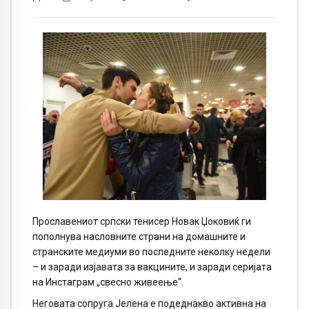
Прославениот српски тенисер Новак Џоковиќ ги
пополнува насловните страни на домашните и
странските медиуми во последните неколку недели
– и заради изјавата за вакцините, и заради серијата
на Инстаграм „свесно живеење“.
Неговата сопруга Јелена е подеднакво активна на