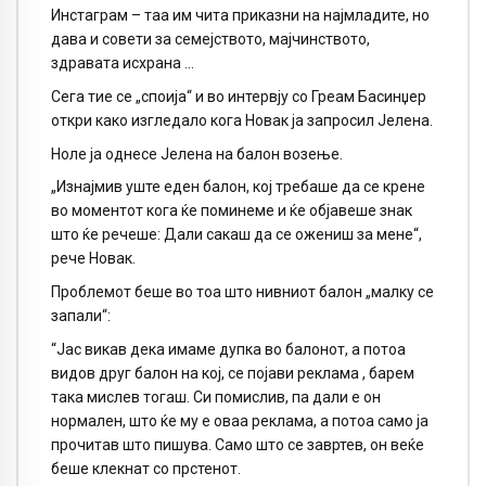
Инстаграм – таа им чита приказни на најмладите, но
дава и совети за семејството, мајчинството,
здравата исхрана …
Сега тие се „споија“ и во интервју со Греам Басинџер
откри како изгледало кога Новак ја запросил Јелена.
Ноле ја однесе Јелена на балон возење.
„Изнајмив уште еден балон, кој требаше да се крене
во моментот кога ќе поминеме и ќе објавеше знак
што ќе речеше: Дали сакаш да се ожениш за мене“,
рече Новак.
Проблемот беше во тоа што нивниот балон „малку се
запали“:
“Јас викав дека имаме дупка во балонот, а потоа
видов друг балон на кој, се појави реклама , барем
така мислев тогаш. Си помислив, па дали е он
нормален, што ќе му е оваа реклама, а потоа само ја
прочитав што пишува. Само што се завртев, он веќе
беше клекнат со прстенот.